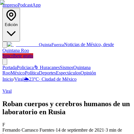
Impreso
Podcast
App
Edición
Noticias de México, desde
Quinta
Fuerza
Quintana Roo
Suscríbete gratis
Portada
Policiaca
🌀 Huracanes
Sismos
Quintana
Roo
México
Política
Deportes
Espectáculos
Opinión
Inicio
/
Viral
🌦️
23
°C
·
Ciudad de México
Viral
Roban cuerpos y cerebros humanos de un
laboratorio en Rusia
F
Fernando Carrasco Fuentes
·
14 de septiembre de 2021
·
3
min de