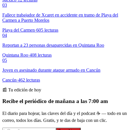
03
Fallece trabajador de Xcaret en accidente en tramo de Playa del
Carmen a Puerto Morelos
Playa del Carmen
·
605
lecturas
04
Reportan a 23 personas desaparecidas en Quintana Roo
Quintana Roo
·
408
lecturas
05
Joven es asesinado durante ataque armado en Cancún
Cancún
·
462
lecturas
📰 Tu edición de hoy
Recibe el periódico de mañana a las 7:00 am
El diario para hojear, las claves del día y el podcast ☕ — todo en un
correo, todos los días. Gratis, y te das de baja con un clic.