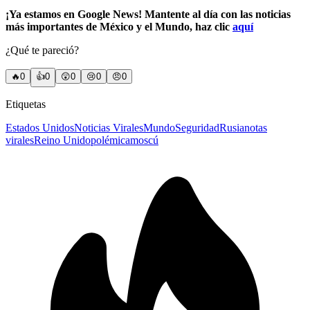
¡Ya estamos en Google News! Mantente al día con las noticias
más importantes de México y el Mundo, haz clic
aquí
¿Qué te pareció?
🔥
0
👍
0
😲
0
😢
0
😠
0
Etiquetas
Estados Unidos
Noticias Virales
Mundo
Seguridad
Rusia
notas
virales
Reino Unido
polémica
moscú