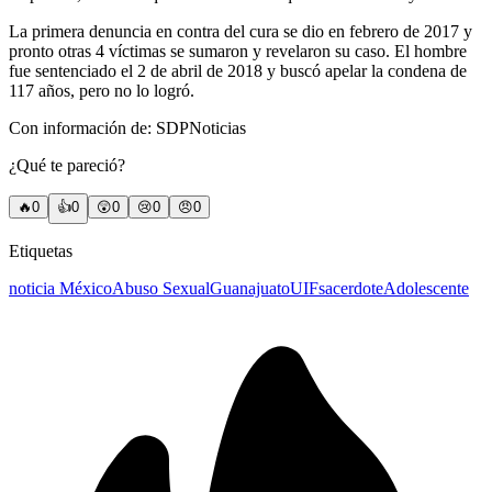
La primera denuncia en contra del cura se dio en febrero de 2017 y
pronto otras 4 víctimas se sumaron y revelaron su caso. El hombre
fue sentenciado el 2 de abril de 2018 y buscó apelar la condena de
117 años, pero no lo logró.
Con información de: SDPNoticias
¿Qué te pareció?
🔥
0
👍
0
😲
0
😢
0
😠
0
Etiquetas
noticia México
Abuso Sexual
Guanajuato
UIF
sacerdote
Adolescente