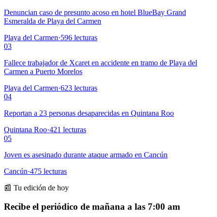
Denuncian caso de presunto acoso en hotel BlueBay Grand
Esmeralda de Playa del Carmen
Playa del Carmen
·
596
lecturas
03
Fallece trabajador de Xcaret en accidente en tramo de Playa del
Carmen a Puerto Morelos
Playa del Carmen
·
623
lecturas
04
Reportan a 23 personas desaparecidas en Quintana Roo
Quintana Roo
·
421
lecturas
05
Joven es asesinado durante ataque armado en Cancún
Cancún
·
475
lecturas
📰 Tu edición de hoy
Recibe el periódico de mañana a las 7:00 am