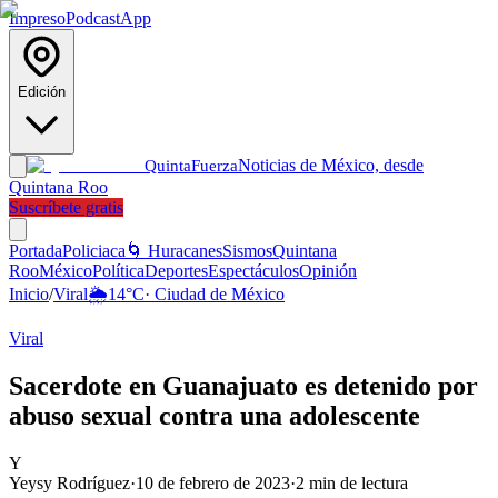
Impreso
Podcast
App
Edición
Noticias de México, desde
Quinta
Fuerza
Quintana Roo
Suscríbete gratis
Portada
Policiaca
🌀 Huracanes
Sismos
Quintana
Roo
México
Política
Deportes
Espectáculos
Opinión
Inicio
/
Viral
🌦️
14
°C
·
Ciudad de México
Viral
Sacerdote en Guanajuato es detenido por
abuso sexual contra una adolescente
Y
Yeysy Rodríguez
·
10 de febrero de 2023
·
2
min de lectura