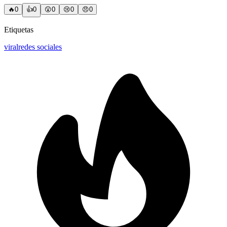
🔥
0
👍
0
😲
0
😢
0
😠
0
Etiquetas
viral
redes sociales