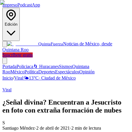
Impreso
Podcast
App
Edición
Noticias de México, desde
Quinta
Fuerza
Quintana Roo
Suscríbete gratis
Portada
Policiaca
🌀 Huracanes
Sismos
Quintana
Roo
México
Política
Deportes
Espectáculos
Opinión
Inicio
/
Viral
🌤️
13
°C
·
Ciudad de México
Viral
¿Señal divina? Encuentran a Jesucristo
en foto con extraña formación de nubes
S
Santiago Méndez
·
2 de abril de 2021
·
2
min de lectura