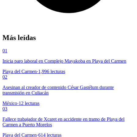
Más leídas
01
Inicia paro laboral en Complejo Mayakoba en Playa del Carmen
Playa del Carmen
·
1,996
lecturas
02
Asesinan al creador de contenido César Gastélum durante
transmisión en Culiacán
México
·
12
lecturas
03
Fallece trabajador de Xcaret en accidente en tramo de Playa del
Carmen a Puerto Morelos
Playa del Carmen
·
614
lecturas