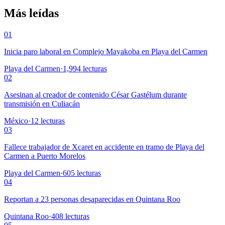
Más leídas
01
Inicia paro laboral en Complejo Mayakoba en Playa del Carmen
Playa del Carmen
·
1,994
lecturas
02
Asesinan al creador de contenido César Gastélum durante
transmisión en Culiacán
México
·
12
lecturas
03
Fallece trabajador de Xcaret en accidente en tramo de Playa del
Carmen a Puerto Morelos
Playa del Carmen
·
605
lecturas
04
Reportan a 23 personas desaparecidas en Quintana Roo
Quintana Roo
·
408
lecturas