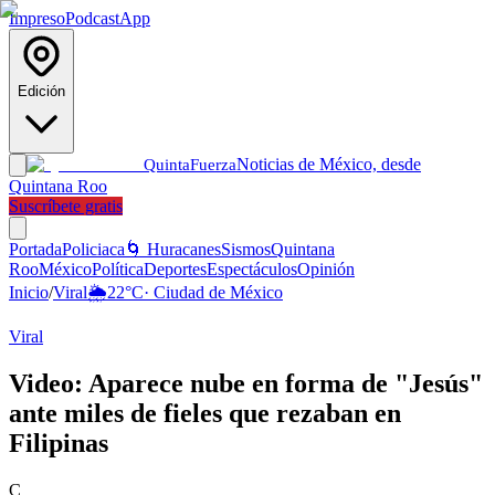
Impreso
Podcast
App
Edición
Noticias de México, desde
Quinta
Fuerza
Quintana Roo
Suscríbete gratis
Portada
Policiaca
🌀 Huracanes
Sismos
Quintana
Roo
México
Política
Deportes
Espectáculos
Opinión
Inicio
/
Viral
🌦️
22
°C
·
Ciudad de México
Viral
Video: Aparece nube en forma de "Jesús"
ante miles de fieles que rezaban en
Filipinas
C