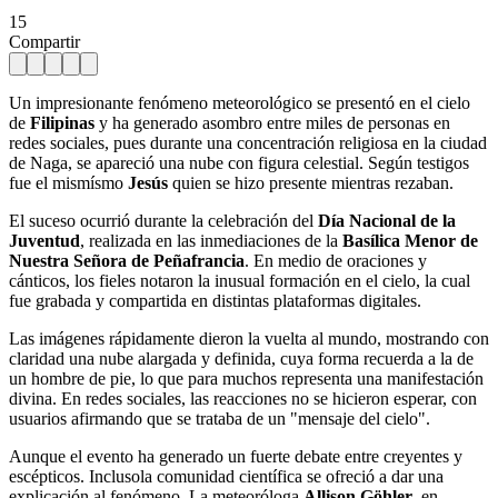
15
Compartir
Un impresionante fenómeno meteorológico se presentó en el cielo
de
Filipinas
y ha generado asombro entre miles de personas en
redes sociales, pues durante una concentración religiosa en la ciudad
de Naga, se apareció una nube con figura celestial. Según testigos
fue el mismísmo
Jesús
quien se hizo presente mientras rezaban.
El suceso ocurrió durante la celebración del
Día Nacional de la
Juventud
, realizada en las inmediaciones de la
Basílica Menor de
Nuestra Señora de Peñafrancia
. En medio de oraciones y
cánticos, los fieles notaron la inusual formación en el cielo, la cual
fue grabada y compartida en distintas plataformas digitales.
Las imágenes rápidamente dieron la vuelta al mundo, mostrando con
claridad una nube alargada y definida, cuya forma recuerda a la de
un hombre de pie, lo que para muchos representa una manifestación
divina. En redes sociales, las reacciones no se hicieron esperar, con
usuarios afirmando que se trataba de un "mensaje del cielo".
Aunque el evento ha generado un fuerte debate entre creyentes y
escépticos. Inclusola comunidad científica se ofreció a dar una
explicación al fenómeno. La meteoróloga
Allison Göhler
, en