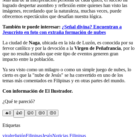
logrado despertar asombro y reflexión entre quienes han visto las
imágenes, recordando que la naturaleza, muchas veces, puede
ofrecernos espectáculos que desafían nuestra lógica.
También te puede interesar:
¿Señal divina? Encuentran a
Jesucristo en foto con extraña formación de nubes
La ciudad de
Naga
, ubicada en la isla de Luzón, es conocida por su
fervor católico y por la devoción a la
Virgen de Peñafrancia
, por lo
que no resulta extraño que este tipo de eventos generen gran
impacto entre la población.
Ya sea visto como un milagro o como un simple juego de nubes, lo
cierto es que la "nube de Jesús" se ha convertido en uno de los
temas más comentados en Filipinas y en otras partes del mundo.
Con información de El Ilustrador.
¿Qué te pareció?
🔥
0
👍
0
😲
0
😢
0
😠
0
Etiquetas
viral
religión
Filipinas
Jesús
Noticias Filipinas