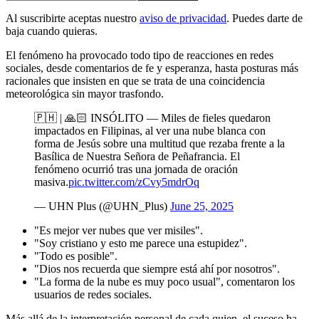
Al suscribirte aceptas nuestro
aviso de privacidad
. Puedes darte de
baja cuando quieras.
El fenómeno ha provocado todo tipo de reacciones en redes
sociales, desde comentarios de fe y esperanza, hasta posturas más
racionales que insisten en que se trata de una coincidencia
meteorológica sin mayor trasfondo.
🇵🇭 | 🙏🏻 INSÓLITO — Miles de fieles quedaron
impactados en Filipinas, al ver una nube blanca con
forma de Jesús sobre una multitud que rezaba frente a la
Basílica de Nuestra Señora de Peñafrancia. El
fenómeno ocurrió tras una jornada de oración
masiva.
pic.twitter.com/zCvy5mdrOq
— UHN Plus (@UHN_Plus)
June 25, 2025
"Es mejor ver nubes que ver misiles".
"Soy cristiano y esto me parece una estupidez".
"Todo es posible".
"Dios nos recuerda que siempre está ahí por nosotros".
"La forma de la nube es muy poco usual", comentaron los
usuarios de redes sociales.
Más allá de la interpretación personal de cada quien, el suceso ha