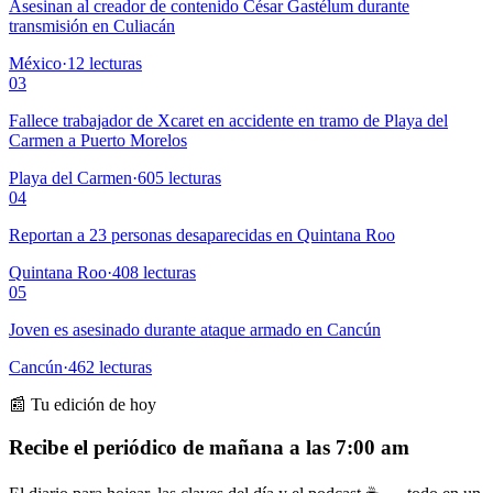
Asesinan al creador de contenido César Gastélum durante
transmisión en Culiacán
México
·
12
lecturas
03
Fallece trabajador de Xcaret en accidente en tramo de Playa del
Carmen a Puerto Morelos
Playa del Carmen
·
605
lecturas
04
Reportan a 23 personas desaparecidas en Quintana Roo
Quintana Roo
·
408
lecturas
05
Joven es asesinado durante ataque armado en Cancún
Cancún
·
462
lecturas
📰 Tu edición de hoy
Recibe el periódico de mañana a las 7:00 am