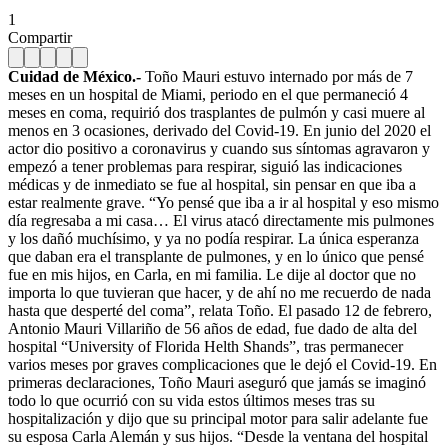
1
Compartir
Cuidad de México.-
Toño Mauri estuvo internado por más de 7
meses en un hospital de Miami, periodo en el que permaneció 4
meses en coma, requirió dos trasplantes de pulmón y casi muere al
menos en 3 ocasiones, derivado del Covid-19. En junio del 2020 el
actor dio positivo a coronavirus y cuando sus síntomas agravaron y
empezó a tener problemas para respirar, siguió las indicaciones
médicas y de inmediato se fue al hospital, sin pensar en que iba a
estar realmente grave. “Yo pensé que iba a ir al hospital y eso mismo
día regresaba a mi casa… El virus atacó directamente mis pulmones
y los dañó muchísimo, y ya no podía respirar. La única esperanza
que daban era el transplante de pulmones, y en lo único que pensé
fue en mis hijos, en Carla, en mi familia. Le dije al doctor que no
importa lo que tuvieran que hacer, y de ahí no me recuerdo de nada
hasta que desperté del coma”, relata Toño. El pasado 12 de febrero,
Antonio Mauri Villariño de 56 años de edad, fue dado de alta del
hospital “University of Florida Helth Shands”, tras permanecer
varios meses por graves complicaciones que le dejó el Covid-19. En
primeras declaraciones, Toño Mauri aseguró que jamás se imaginó
todo lo que ocurrió con su vida estos últimos meses tras su
hospitalización y dijo que su principal motor para salir adelante fue
su esposa Carla Alemán y sus hijos. “Desde la ventana del hospital