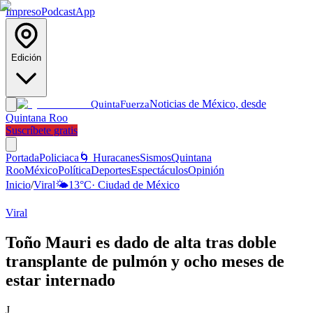
Impreso
Podcast
App
Edición
Noticias de México, desde
Quinta
Fuerza
Quintana Roo
Suscríbete gratis
Portada
Policiaca
🌀 Huracanes
Sismos
Quintana
Roo
México
Política
Deportes
Espectáculos
Opinión
Inicio
/
Viral
🌤️
13
°C
·
Ciudad de México
Viral
Toño Mauri es dado de alta tras doble
transplante de pulmón y ocho meses de
estar internado
J