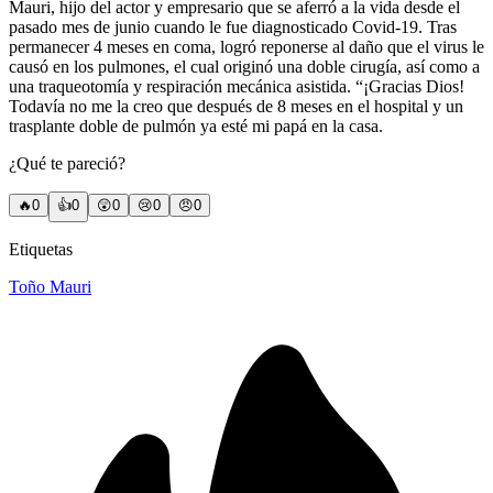
Mauri, hijo del actor y empresario que se aferró a la vida desde el
pasado mes de junio cuando le fue diagnosticado Covid-19. Tras
permanecer 4 meses en coma, logró reponerse al daño que el virus le
causó en los pulmones, el cual originó una doble cirugía, así como a
una traqueotomía y respiración mecánica asistida. “¡Gracias Dios!
Todavía no me la creo que después de 8 meses en el hospital y un
trasplante doble de pulmón ya esté mi papá en la casa.
¿Qué te pareció?
🔥
0
👍
0
😲
0
😢
0
😠
0
Etiquetas
Toño Mauri