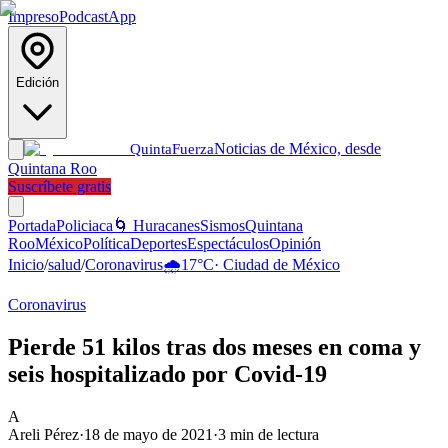
Impreso
Podcast
App
Edición
Noticias de México, desde
Quinta
Fuerza
Quintana Roo
Suscríbete gratis
Portada
Policiaca
🌀 Huracanes
Sismos
Quintana
Roo
México
Política
Deportes
Espectáculos
Opinión
Inicio
/
salud
/
Coronavirus
🌧️
17
°C
·
Ciudad de México
Coronavirus
Pierde 51 kilos tras dos meses en coma y
seis hospitalizado por Covid-19
A
Areli Pérez
·
18 de mayo de 2021
·
3
min de lectura