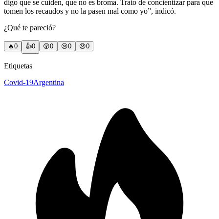
digo que se cuiden, que no es broma. Trato de concientizar para que
tomen los recaudos y no la pasen mal como yo”, indicó.
¿Qué te pareció?
🔥
0
👍
0
😲
0
😢
0
😠
0
Etiquetas
Covid-19
Argentina