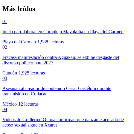
Más leídas
01
Inicia paro laboral en Complejo Mayakoba en Playa del Carmen
Playa del Carmen
·
1,988
lecturas
02
Fracasa manifestación contra Aguakan; se exhibe desgaste del
discurso político para 2027
Cancún
·
1,925
lecturas
03
Asesinan al creador de contenido César Gastélum durante
transmisión en Culiacán
México
·
12
lecturas
04
Videos de Guillermo Ochoa confirman que danzante acusado de
acoso sexual sigue en Xcaret