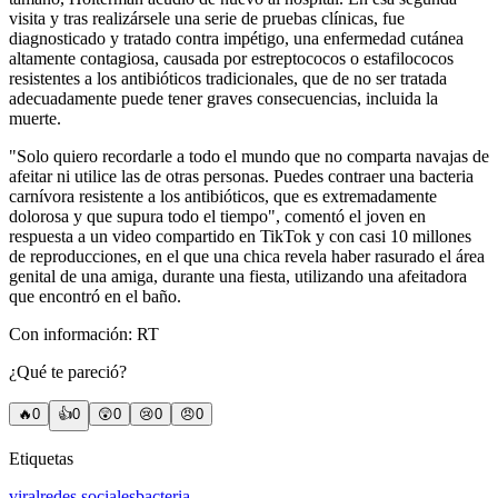
visita y tras realizársele una serie de pruebas clínicas, fue
diagnosticado y tratado contra impétigo, una enfermedad cutánea
altamente contagiosa, causada por estreptococos o estafilococos
resistentes a los antibióticos tradicionales, que de no ser tratada
adecuadamente puede tener graves consecuencias, incluida la
muerte.
"Solo quiero recordarle a todo el mundo que no comparta navajas de
afeitar ni utilice las de otras personas. Puedes contraer una bacteria
carnívora resistente a los antibióticos, que es extremadamente
dolorosa y que supura todo el tiempo", comentó el joven en
respuesta a un video compartido en TikTok y con casi 10 millones
de reproducciones, en el que una chica revela haber rasurado el área
genital de una amiga, durante una fiesta, utilizando una afeitadora
que encontró en el baño.
Con información: RT
¿Qué te pareció?
🔥
0
👍
0
😲
0
😢
0
😠
0
Etiquetas
viral
redes sociales
bacteria