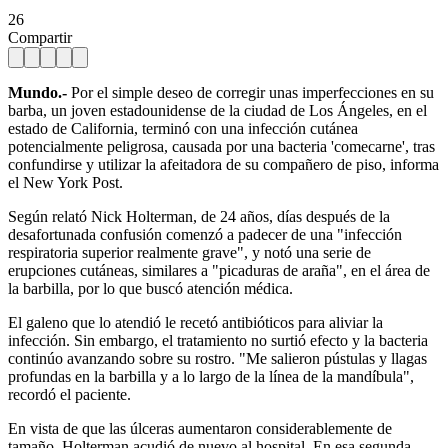
26
Compartir
Mundo.-
Por el simple deseo de corregir unas imperfecciones en su
barba, un joven estadounidense de la ciudad de Los Ángeles, en el
estado de California, terminó con una infección cutánea
potencialmente peligrosa, causada por una bacteria 'comecarne', tras
confundirse y utilizar la afeitadora de su compañero de piso, informa
el New York Post.
Según relató Nick Holterman, de 24 años, días después de la
desafortunada confusión comenzó a padecer de una "infección
respiratoria superior realmente grave", y notó una serie de
erupciones cutáneas, similares a "picaduras de araña", en el área de
la barbilla, por lo que buscó atención médica.
El galeno que lo atendió le recetó antibióticos para aliviar la
infección. Sin embargo, el tratamiento no surtió efecto y la bacteria
continúo avanzando sobre su rostro. "Me salieron pústulas y llagas
profundas en la barbilla y a lo largo de la línea de la mandíbula",
recordó el paciente.
En vista de que las úlceras aumentaron considerablemente de
tamaño, Holterman acudió de nuevo al hospital. En esa segunda