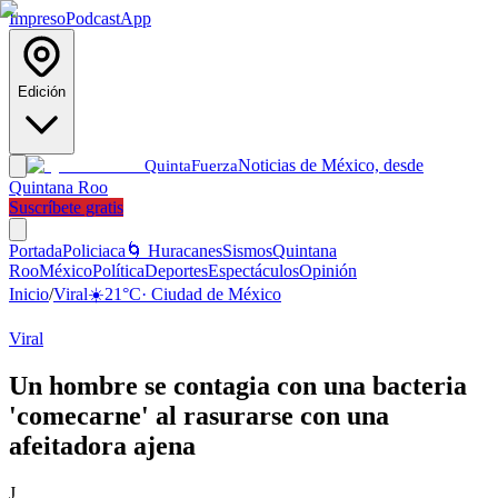
Impreso
Podcast
App
Edición
Noticias de México, desde
Quinta
Fuerza
Quintana Roo
Suscríbete gratis
Portada
Policiaca
🌀 Huracanes
Sismos
Quintana
Roo
México
Política
Deportes
Espectáculos
Opinión
Inicio
/
Viral
☀️
21
°C
·
Ciudad de México
Viral
Un hombre se contagia con una bacteria
'comecarne' al rasurarse con una
afeitadora ajena
J