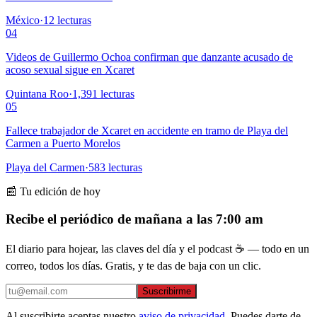
México
·
12
lecturas
04
Videos de Guillermo Ochoa confirman que danzante acusado de
acoso sexual sigue en Xcaret
Quintana Roo
·
1,391
lecturas
05
Fallece trabajador de Xcaret en accidente en tramo de Playa del
Carmen a Puerto Morelos
Playa del Carmen
·
583
lecturas
📰 Tu edición de hoy
Recibe el periódico de mañana a las 7:00 am
El diario para hojear, las claves del día y el podcast ☕ — todo en un
correo, todos los días. Gratis, y te das de baja con un clic.
Suscribirme
Al suscribirte aceptas nuestro
aviso de privacidad
. Puedes darte de