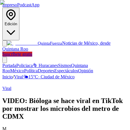
Impreso
Podcast
App
Edición
Noticias de México, desde
Quinta
Fuerza
Quintana Roo
Suscríbete gratis
Portada
Policiaca
🌀 Huracanes
Sismos
Quintana
Roo
México
Política
Deportes
Espectáculos
Opinión
Inicio
/
Viral
🌤️
15
°C
·
Ciudad de México
Viral
VIDEO: Bióloga se hace viral en TikTok
por mostrar los microbios del metro de
CDMX
M