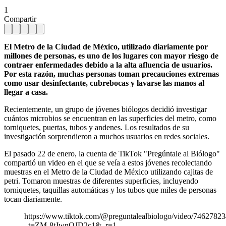
1
Compartir
El Metro de la Ciudad de México, utilizado diariamente por
millones de personas, es uno de los lugares con mayor riesgo de
contraer enfermedades debido a la alta afluencia de usuarios.
Por esta razón, muchas personas toman precauciones extremas
como usar desinfectante, cubrebocas y lavarse las manos al
llegar a casa.
Recientemente, un grupo de jóvenes biólogos decidió investigar
cuántos microbios se encuentran en las superficies del metro, como
torniquetes, puertas, tubos y andenes. Los resultados de su
investigación sorprendieron a muchos usuarios en redes sociales.
El pasado 22 de enero, la cuenta de TikTok "Pregúntale al Biólogo"
compartió un video en el que se veía a estos jóvenes recolectando
muestras en el Metro de la Ciudad de México utilizando cajitas de
petri. Tomaron muestras de diferentes superficies, incluyendo
torniquetes, taquillas automáticas y los tubos que miles de personas
tocan diariamente.
https://www.tiktok.com/@preguntalealbiologo/video/746278
_t=ZM-8tJwnQJD2c1&_r=1