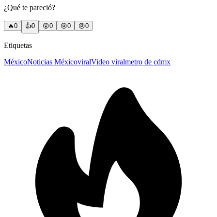
¿Qué te pareció?
🔥
0
👍
0
😲
0
😢
0
😠
0
Etiquetas
México
Noticias México
viral
Video viral
metro de cdmx