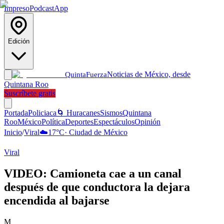
Impreso
Podcast
App
Edición
Noticias de México, desde
Quinta
Fuerza
Quintana Roo
Suscríbete gratis
Portada
Policiaca
🌀 Huracanes
Sismos
Quintana
Roo
México
Política
Deportes
Espectáculos
Opinión
Inicio
/
Viral
☁️
17
°C
·
Ciudad de México
Viral
VIDEO: Camioneta cae a un canal
después de que conductora la dejara
encendida al bajarse
M