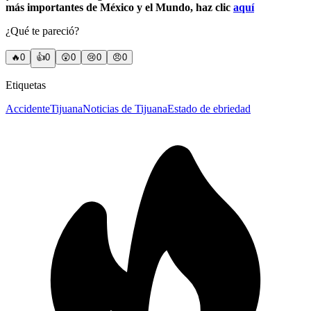
más importantes de México y el Mundo, haz clic
aquí
¿Qué te pareció?
🔥
0
👍
0
😲
0
😢
0
😠
0
Etiquetas
Accidente
Tijuana
Noticias de Tijuana
Estado de ebriedad