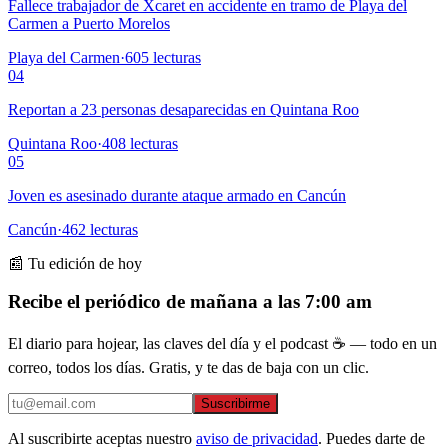
Fallece trabajador de Xcaret en accidente en tramo de Playa del
Carmen a Puerto Morelos
Playa del Carmen
·
605
lecturas
04
Reportan a 23 personas desaparecidas en Quintana Roo
Quintana Roo
·
408
lecturas
05
Joven es asesinado durante ataque armado en Cancún
Cancún
·
462
lecturas
📰 Tu edición de hoy
Recibe el periódico de mañana a las 7:00 am
El diario para hojear, las claves del día y el podcast ☕ — todo en un
correo, todos los días. Gratis, y te das de baja con un clic.
Suscribirme
Al suscribirte aceptas nuestro
aviso de privacidad
. Puedes darte de