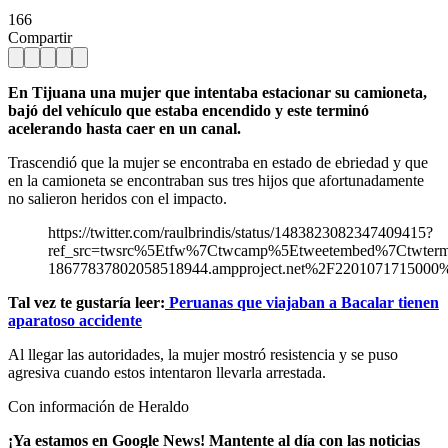
166
Compartir
En Tijuana una mujer que intentaba estacionar su camioneta,
bajó del vehículo que estaba encendido y este terminó
acelerando hasta caer en un canal.
Trascendió que la mujer se encontraba en estado de ebriedad y que
en la camioneta se encontraban sus tres hijos que afortunadamente
no salieron heridos con el impacto.
https://twitter.com/raulbrindis/status/1483823082347409415?
ref_src=twsrc%5Etfw%7Ctwcamp%5Etweetembed%7Ctwte
18677837802058518944.ampproject.net%2F2201071715000%
Tal vez te gustaría leer:
Peruanas que viajaban a Bacalar tienen
aparatoso accidente
Al llegar las autoridades, la mujer mostró resistencia y se puso
agresiva cuando estos intentaron llevarla arrestada.
Con información de Heraldo
¡Ya estamos en Google News! Mantente al día con las noticias