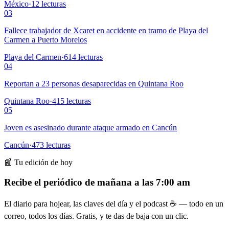
México
·
12
lecturas
03
Fallece trabajador de Xcaret en accidente en tramo de Playa del
Carmen a Puerto Morelos
Playa del Carmen
·
614
lecturas
04
Reportan a 23 personas desaparecidas en Quintana Roo
Quintana Roo
·
415
lecturas
05
Joven es asesinado durante ataque armado en Cancún
Cancún
·
473
lecturas
📰 Tu edición de hoy
Recibe el periódico de mañana a las 7:00 am
El diario para hojear, las claves del día y el podcast ☕ — todo en un
correo, todos los días. Gratis, y te das de baja con un clic.