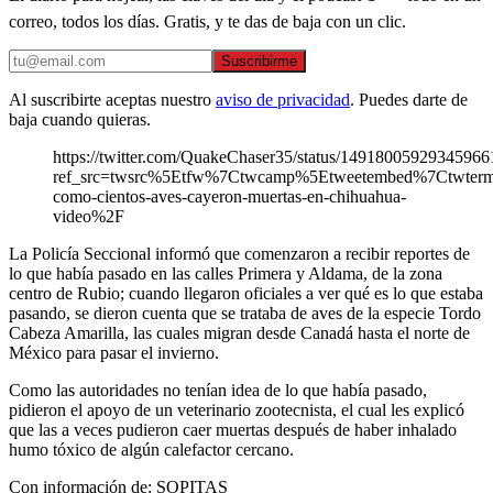
correo, todos los días. Gratis, y te das de baja con un clic.
Suscribirme
Al suscribirte aceptas nuestro
aviso de privacidad
. Puedes darte de
baja cuando quieras.
https://twitter.com/QuakeChaser35/status/14918005929345966
ref_src=twsrc%5Etfw%7Ctwcamp%5Etweetembed%7Ctwter
como-cientos-aves-cayeron-muertas-en-chihuahua-
video%2F
La Policía Seccional informó que comenzaron a recibir reportes de
lo que había pasado en las calles Primera y Aldama, de la zona
centro de Rubio; cuando llegaron oficiales a ver qué es lo que estaba
pasando, se dieron cuenta que se trataba de aves de la especie Tordo
Cabeza Amarilla, las cuales migran desde Canadá hasta el norte de
México para pasar el invierno.
Como las autoridades no tenían idea de lo que había pasado,
pidieron el apoyo de un veterinario zootecnista, el cual les explicó
que las a veces pudieron caer muertas después de haber inhalado
humo tóxico de algún calefactor cercano.
Con información de: SOPITAS