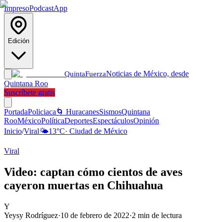
Impreso
Podcast
App
Edición
Noticias de México, desde
Quinta
Fuerza
Quintana Roo
Suscríbete gratis
Portada
Policiaca
🌀 Huracanes
Sismos
Quintana
Roo
México
Política
Deportes
Espectáculos
Opinión
Inicio
/
Viral
🌤️
13
°C
·
Ciudad de México
Viral
Video: captan cómo cientos de aves
cayeron muertas en Chihuahua
Y
Yeysy Rodríguez
·
10 de febrero de 2022
·
2
min de lectura