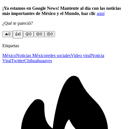
¡Ya estamos en Google News! Mantente al día con las noticias
más importantes de México y el Mundo, haz clic
aquí
¿Qué te pareció?
🔥
0
👍
0
😲
0
😢
0
😠
0
Etiquetas
México
Noticias México
redes sociales
Video viral
Noticia
Viral
Twitter
Chihuahua
aves