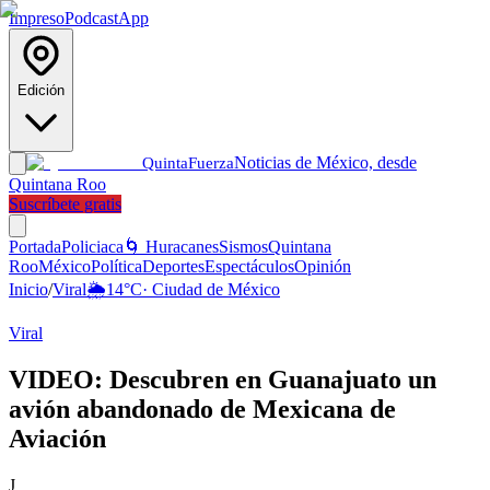
Impreso
Podcast
App
Edición
Noticias de México, desde
Quinta
Fuerza
Quintana Roo
Suscríbete gratis
Portada
Policiaca
🌀 Huracanes
Sismos
Quintana
Roo
México
Política
Deportes
Espectáculos
Opinión
Inicio
/
Viral
🌦️
14
°C
·
Ciudad de México
Viral
VIDEO: Descubren en Guanajuato un
avión abandonado de Mexicana de
Aviación
J