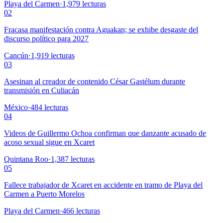
Playa del Carmen
·
1,979
lecturas
02
Fracasa manifestación contra Aguakan; se exhibe desgaste del
discurso político para 2027
Cancún
·
1,919
lecturas
03
Asesinan al creador de contenido César Gastélum durante
transmisión en Culiacán
México
·
484
lecturas
04
Videos de Guillermo Ochoa confirman que danzante acusado de
acoso sexual sigue en Xcaret
Quintana Roo
·
1,387
lecturas
05
Fallece trabajador de Xcaret en accidente en tramo de Playa del
Carmen a Puerto Morelos
Playa del Carmen
·
466
lecturas