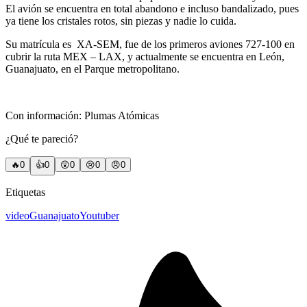
El avión se encuentra en total abandono e incluso bandalizado, pues
ya tiene los cristales rotos, sin piezas y nadie lo cuida.
Su matrícula es XA-SEM, fue de los primeros aviones 727-100 en
cubrir la ruta MEX – LAX, y actualmente se encuentra en León,
Guanajuato, en el Parque metropolitano.
Con información: Plumas Atómicas
¿Qué te pareció?
🔥
0
👍
0
😲
0
😢
0
😠
0
Etiquetas
video
Guanajuato
Youtuber