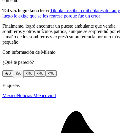
comentó.
Tal vez te gustaría leer:
Tiktoker recibe 5 mil dólares de fan y
luego le exige que se los regrese porque fue un error
Finalmente, logró encontrar un puesto ambulante que vendía
sombreros y otros artículos patrios, aunque se sorprendió por el
tamaño de los sombreros y expresó su preferencia por uno más
pequeño.
Con información de Milenio
¿Qué te pareció?
🔥
0
👍
0
😲
0
😢
0
😠
0
Etiquetas
México
Noticias México
viral