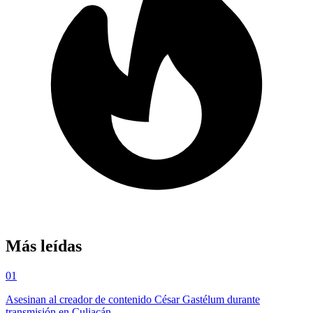
Más leídas
01
Asesinan al creador de contenido César Gastélum durante
transmisión en Culiacán