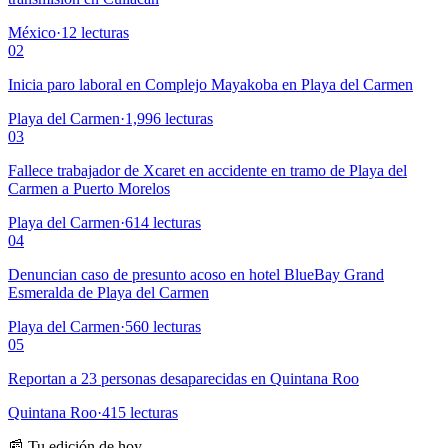
México
·
12
lecturas
02
Inicia paro laboral en Complejo Mayakoba en Playa del Carmen
Playa del Carmen
·
1,996
lecturas
03
Fallece trabajador de Xcaret en accidente en tramo de Playa del
Carmen a Puerto Morelos
Playa del Carmen
·
614
lecturas
04
Denuncian caso de presunto acoso en hotel BlueBay Grand
Esmeralda de Playa del Carmen
Playa del Carmen
·
560
lecturas
05
Reportan a 23 personas desaparecidas en Quintana Roo
Quintana Roo
·
415
lecturas
📰 Tu edición de hoy