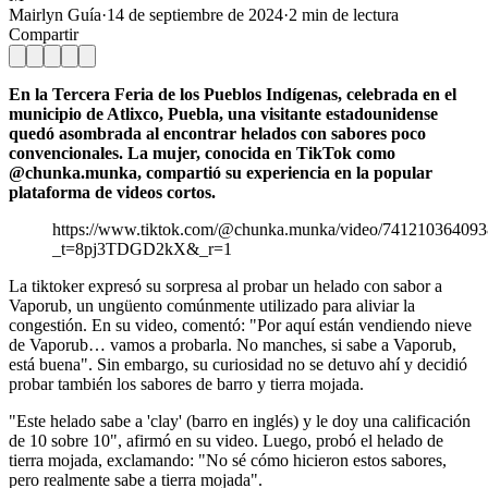
Mairlyn Guía
·
14 de septiembre de 2024
·
2
min de lectura
Compartir
En la Tercera Feria de los Pueblos Indígenas, celebrada en el
municipio de Atlixco, Puebla, una visitante estadounidense
quedó asombrada al encontrar helados con sabores poco
convencionales. La mujer, conocida en TikTok como
@chunka.munka, compartió su experiencia en la popular
plataforma de videos cortos.
https://www.tiktok.com/@chunka.munka/video/74121036409
_t=8pj3TDGD2kX&_r=1
La tiktoker expresó su sorpresa al probar un helado con sabor a
Vaporub, un ungüento comúnmente utilizado para aliviar la
congestión. En su video, comentó: "Por aquí están vendiendo nieve
de Vaporub… vamos a probarla. No manches, si sabe a Vaporub,
está buena". Sin embargo, su curiosidad no se detuvo ahí y decidió
probar también los sabores de barro y tierra mojada.
"Este helado sabe a 'clay' (barro en inglés) y le doy una calificación
de 10 sobre 10", afirmó en su video. Luego, probó el helado de
tierra mojada, exclamando: "No sé cómo hicieron estos sabores,
pero realmente sabe a tierra mojada".