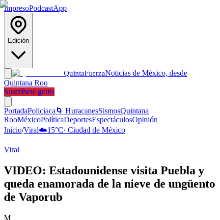
Impreso
Podcast
App
Edición
Noticias de México, desde
Quinta
Fuerza
Quintana Roo
Suscríbete gratis
Portada
Policiaca
🌀 Huracanes
Sismos
Quintana
Roo
México
Política
Deportes
Espectáculos
Opinión
Inicio
/
Viral
☁️
15
°C
·
Ciudad de México
Viral
VIDEO: Estadounidense visita Puebla y
queda enamorada de la nieve de ungüento
de Vaporub
M