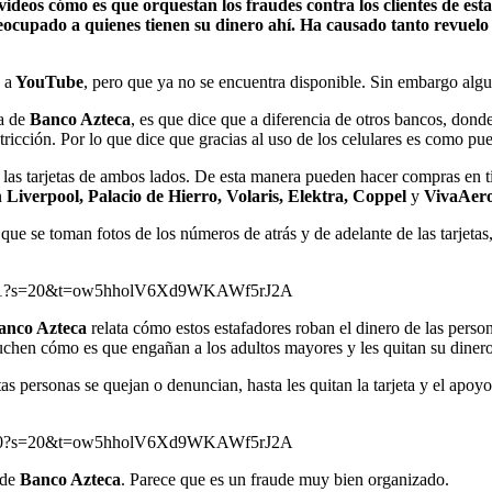
eos cómo es que orquestan los fraudes contra los clientes de esta i
ocupado a quienes tienen su dinero ahí. Ha causado tanto revuelo 
 a
YouTube
, pero que ya no se encuentra disponible. Sin embargo algu
da de
Banco Azteca
, es que dice que a diferencia de otros bancos, dond
stricción. Por lo que dice que gracias al uso de los celulares es como p
e las tarjetas de ambos lados. De esta manera pueden hacer compras en 
n
Liverpool, Palacio de Hierro, Volaris, Elektra, Coppel
y
VivaAer
 que se toman fotos de los números de atrás y de adelante de las tarjeta
710661?s=20&t=ow5hholV6Xd9WKAWf5rJ2A
anco Azteca
relata cómo estos estafadores roban el dinero de las person
cuchen cómo es que engañan a los adultos mayores y les quitan su dinero
tas personas se quejan o denuncian, hasta les quitan la tarjeta y el apo
510720?s=20&t=ow5hholV6Xd9WKAWf5rJ2A
 de
Banco Azteca
. Parece que es un fraude muy bien organizado.