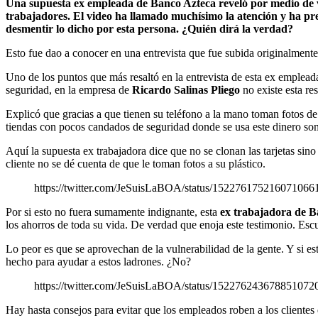
Una supuesta ex empleada de Banco Azteca reveló por medio de vid
trabajadores. El video ha llamado muchísimo la atención y ha pre
desmentir lo dicho por esta persona. ¿Quién dirá la verdad?
Esto fue dao a conocer en una entrevista que fue subida originalmente
Uno de los puntos que más resaltó en la entrevista de esta ex emplea
seguridad, en la empresa de
Ricardo Salinas Pliego
no existe esta re
Explicó que gracias a que tienen su teléfono a la mano toman fotos d
tiendas con pocos candados de seguridad donde se usa este dinero so
Aquí la supuesta ex trabajadora dice que no se clonan las tarjetas sino
cliente no se dé cuenta de que le toman fotos a su plástico.
https://twitter.com/JeSuisLaBOA/status/1522761752160
Por si esto no fuera sumamente indignante, esta
ex trabajadora de B
los ahorros de toda su vida. De verdad que enoja este testimonio. Es
Lo peor es que se aprovechan de la vulnerabilidad de la gente. Y si es
hecho para ayudar a estos ladrones. ¿No?
https://twitter.com/JeSuisLaBOA/status/1522762436788
Hay hasta consejos para evitar que los empleados roben a los clientes