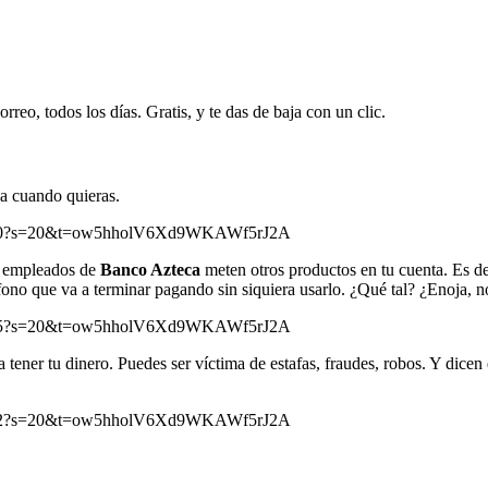
rreo, todos los días. Gratis, y te das de baja con un clic.
ja cuando quieras.
337280?s=20&t=ow5hholV6Xd9WKAWf5rJ2A
os empleados de
Banco Azteca
meten otros productos en tu cuenta. Es de
ono que va a terminar pagando sin siquiera usarlo. ¿Qué tal? ¿Enoja, n
908545?s=20&t=ow5hholV6Xd9WKAWf5rJ2A
 tener tu dinero. Puedes ser víctima de estafas, fraudes, robos. Y dicen
272192?s=20&t=ow5hholV6Xd9WKAWf5rJ2A