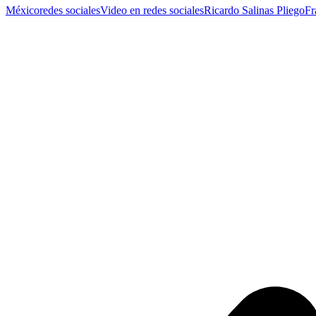
México
redes sociales
Video en redes sociales
Ricardo Salinas Pliego
Fr