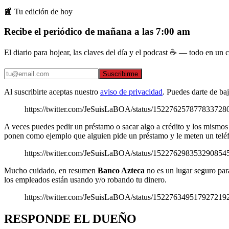
📰 Tu edición de hoy
Recibe el periódico de mañana a las 7:00 am
El diario para hojear, las claves del día y el podcast ☕ — todo en un co
Suscribirme
Al suscribirte aceptas nuestro
aviso de privacidad
. Puedes darte de ba
https://twitter.com/JeSuisLaBOA/status/1522762578778
A veces puedes pedir un préstamo o sacar algo a crédito y los mism
ponen como ejemplo que alguien pide un préstamo y le meten un teléf
https://twitter.com/JeSuisLaBOA/status/1522762983532
Mucho cuidado, en resumen
Banco Azteca
no es un lugar seguro para
los empleados están usando y/o robando tu dinero.
https://twitter.com/JeSuisLaBOA/status/1522763495179
RESPONDE EL DUEÑO