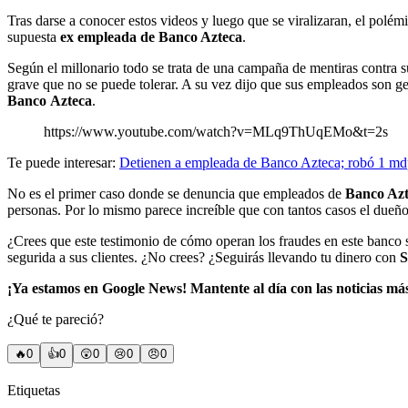
Tras darse a conocer estos videos y luego que se viralizaran, el polé
supuesta
ex empleada de Banco Azteca
.
Según el millonario todo se trata de una campaña de mentiras contra
grave que no se puede tolerar. A su vez dijo que sus empleados son g
Banco
Azteca
.
https://www.youtube.com/watch?v=MLq9ThUqEMo&t=2s
Te puede interesar:
Detienen a empleada de Banco Azteca; robó 1 mdp
No es el primer caso donde se denuncia que empleados de
Banco Azt
personas. Por lo mismo parece increíble que con tantos casos el dueño
¿Crees que este testimonio de cómo operan los fraudes en este banco 
segurida a sus clientes. ¿No crees? ¿Seguirás llevando tu dinero con
S
¡Ya estamos en Google News! Mantente al día con las noticias má
¿Qué te pareció?
🔥
0
👍
0
😲
0
😢
0
😠
0
Etiquetas