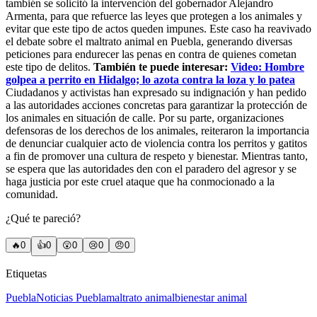
también se solicitó la intervención del gobernador Alejandro
Armenta, para que refuerce las leyes que protegen a los animales y
evitar que este tipo de actos queden impunes. Este caso ha reavivado
el debate sobre el maltrato animal en Puebla, generando diversas
peticiones para endurecer las penas en contra de quienes cometan
este tipo de delitos.
También te puede interesar:
Video: Hombre
golpea a perrito en Hidalgo; lo azota contra la loza y lo patea
Ciudadanos y activistas han expresado su indignación y han pedido
a las autoridades acciones concretas para garantizar la protección de
los animales en situación de calle. Por su parte, organizaciones
defensoras de los derechos de los animales, reiteraron la importancia
de denunciar cualquier acto de violencia contra los perritos y gatitos
a fin de promover una cultura de respeto y bienestar. Mientras tanto,
se espera que las autoridades den con el paradero del agresor y se
haga justicia por este cruel ataque que ha conmocionado a la
comunidad.
¿Qué te pareció?
🔥
0
👍
0
😲
0
😢
0
😠
0
Etiquetas
Puebla
Noticias Puebla
maltrato animal
bienestar animal