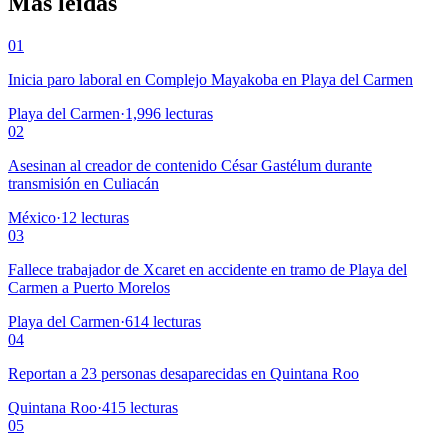
Más leídas
01
Inicia paro laboral en Complejo Mayakoba en Playa del Carmen
Playa del Carmen
·
1,996
lecturas
02
Asesinan al creador de contenido César Gastélum durante
transmisión en Culiacán
México
·
12
lecturas
03
Fallece trabajador de Xcaret en accidente en tramo de Playa del
Carmen a Puerto Morelos
Playa del Carmen
·
614
lecturas
04
Reportan a 23 personas desaparecidas en Quintana Roo
Quintana Roo
·
415
lecturas
05