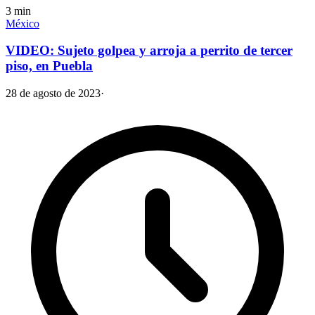
3
min
México
VIDEO: Sujeto golpea y arroja a perrito de tercer
piso, en Puebla
28 de agosto de 2023
·