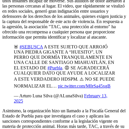
unos instantes incapaz de moverse. Sus aullidos de dolor alertaron a
las personas cercanas al lugar. El video, que rápidamente se viralizó
en redes sociales, generó gran indignación entre usuarios y
defensores de los derechos de los animales, quienes exigen justicia y
la captura del responsable de este acto de violencia. En respuesta a
la agresión, la asociación "TAC, una protección al entorno" ha
ofrecido una recompensa a cualquier persona que proporcione
información que permita identificar y localizar al atacante.
🚨
#SEBUSCA
A ESTE SUJETO QUE ARROJÓ
UNA PIEDRA GIGANTE A “HUESITO”, UN
PERRO QUE DORMÍA TRANQUILAMENTE EN
UNA CALLE DE SANTIAGO MIAHUATLÁN, EN
EL ESTADO DE
#Puebla
. 😡 SE AGRADECERÁ
CUALQUIER DATO QUE AYUDE A LOCALIZAR
A ESTE VERDADERO HDSPM. ⚠️ NO SE PUEDE
NORMALIZAR EL…
pic.twitter.com/M0rSa45xgB
— Arturo Luna Silva (@ALunaSilva)
February 13,
2025
Asimismo, la organización hizo un llamado a la Fiscalía General del
Estado de Puebla para que investigara el caso y aplicara las
sanciones correspondientes conforme a la legislación vigente en
materia de protección animal. Horas más tarde, TAC, a través de su