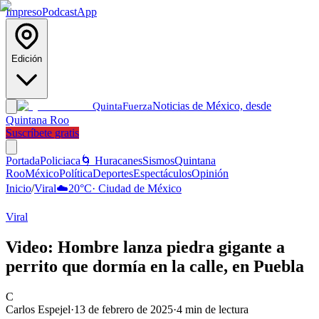
Impreso
Podcast
App
Edición
Noticias de México, desde
Quinta
Fuerza
Quintana Roo
Suscríbete gratis
Portada
Policiaca
🌀 Huracanes
Sismos
Quintana
Roo
México
Política
Deportes
Espectáculos
Opinión
Inicio
/
Viral
☁️
20
°C
·
Ciudad de México
Viral
Video: Hombre lanza piedra gigante a
perrito que dormía en la calle, en Puebla
C
Carlos Espejel
·
13 de febrero de 2025
·
4
min de lectura