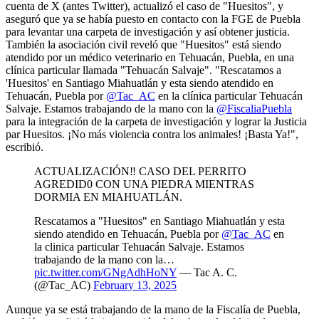
cuenta de X (antes Twitter), actualizó el caso de "Huesitos", y
aseguró que ya se había puesto en contacto con la FGE de Puebla
para levantar una carpeta de investigación y así obtener justicia.
También la asociación civil reveló que "Huesitos" está siendo
atendido por un médico veterinario en Tehuacán, Puebla, en una
clínica particular llamada "Tehuacán Salvaje".
"Rescatamos a
'Huesitos' en Santiago Miahuatlán y esta siendo atendido en
Tehuacán, Puebla por
@Tac_AC
en la clínica particular Tehuacán
Salvaje. Estamos trabajando de la mano con la
@FiscaliaPuebla
para la integración de la carpeta de investigación y lograr la Justicia
par Huesitos. ¡No más violencia contra los animales! ¡Basta Ya!",
escribió.
ACTUALIZACIÓN‼️ CASO DEL PERRITO
AGREDID0 CON UNA PIEDRA MIENTRAS
DORMIA EN MIAHUATLÁN.
Rescatamos a "Huesitos" en Santiago Miahuatlán y esta
siendo atendido en Tehuacán, Puebla por
@Tac_AC
en
la clinica particular Tehuacán Salvaje. Estamos
trabajando de la mano con la…
pic.twitter.com/GNgAdhHoNY
— Tac A. C.
(@Tac_AC)
February 13, 2025
Aunque ya se está trabajando de la mano de la Fiscalía de Puebla,