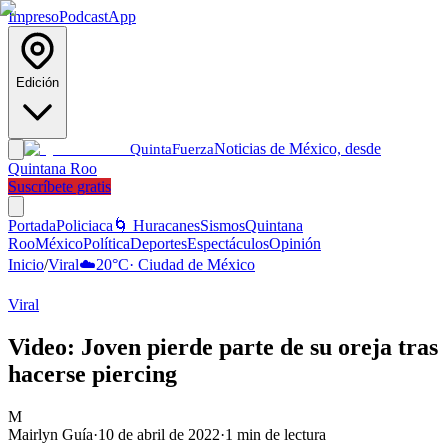
Impreso
Podcast
App
Edición
Noticias de México, desde
Quinta
Fuerza
Quintana Roo
Suscríbete gratis
Portada
Policiaca
🌀 Huracanes
Sismos
Quintana
Roo
México
Política
Deportes
Espectáculos
Opinión
Inicio
/
Viral
☁️
20
°C
·
Ciudad de México
Viral
Video: Joven pierde parte de su oreja tras
hacerse piercing
M
Mairlyn Guía
·
10 de abril de 2022
·
1
min de lectura