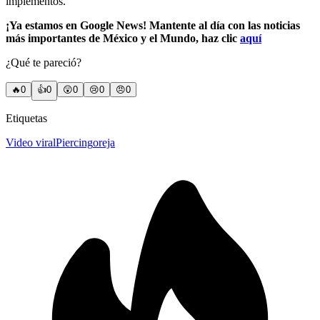
implementos.
¡Ya estamos en Google News! Mantente al día con las noticias
más importantes de México y el Mundo, haz clic
aquí
¿Qué te pareció?
🔥
0
👍
0
😲
0
😢
0
😠
0
Etiquetas
Video viral
Piercing
oreja