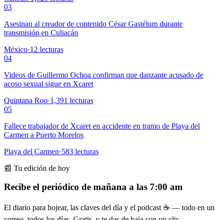
03
Asesinan al creador de contenido César Gastélum durante
transmisión en Culiacán
México
·
12
lecturas
04
Videos de Guillermo Ochoa confirman que danzante acusado de
acoso sexual sigue en Xcaret
Quintana Roo
·
1,391
lecturas
05
Fallece trabajador de Xcaret en accidente en tramo de Playa del
Carmen a Puerto Morelos
Playa del Carmen
·
583
lecturas
📰 Tu edición de hoy
Recibe el periódico de mañana a las 7:00 am
El diario para hojear, las claves del día y el podcast ☕ — todo en un
correo, todos los días. Gratis, y te das de baja con un clic.