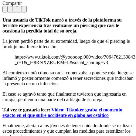
Compartir
Una usuaria de TikTok narró a través de la plataforma su
terrible experiencia tras realizarse un piercing que casi le
ocasiona la perdida total de su oreja.
La joven perdió parte de su extremidad, luego de que el piercing le
produjo una fuerte infección.
https://www.tiktok.com/@yooooop.000/video/706476213984
_r=1&_t=8RNXZRURMeL&social_sharing=v3
Al comienzo notó cómo su oreja comenzaba a ponerse roja, luego se
inflamó y posteriormente comenzó a tener secreciones que indicaban
la presencia de una infección.
El caso se agravó tanto que finalmente tuvieron que ingresarla en
cirugía, perdiendo una parte del cartílago de su oreja.
Tal vez te gustaría leer:
Video: Tiktoker graba el momento
exacto en el que sufre accidente en globo aerostático
Finalmente, alertan a los jóvenes de tener cuidado donde se realizan
estos procedimientos y que cumplan las medidas para esterilizar los