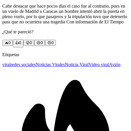
Cabe destacar que hace pocos días el caso fue al contrario, pues en
un vuelo de Madrid a Caracas un hombre intentó abrir la puerta en
pleno vuelo, por lo que pasajeros y la tripulación tuvo que detenerlo
para que no ocurriera una tragedia Con información de El Tiempo
¿Qué te pareció?
🔥
0
👍
0
😲
0
😢
0
😠
0
Etiquetas
viral
redes sociales
Noticias Virales
Noticia Viral
Video viral
Avión