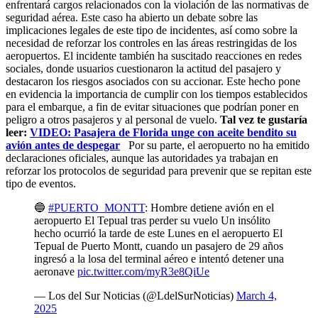
enfrentará cargos relacionados con la violación de las normativas de
seguridad aérea. Este caso ha abierto un debate sobre las
implicaciones legales de este tipo de incidentes, así como sobre la
necesidad de reforzar los controles en las áreas restringidas de los
aeropuertos. El incidente también ha suscitado reacciones en redes
sociales, donde usuarios cuestionaron la actitud del pasajero y
destacaron los riesgos asociados con su accionar. Este hecho pone
en evidencia la importancia de cumplir con los tiempos establecidos
para el embarque, a fin de evitar situaciones que podrían poner en
peligro a otros pasajeros y al personal de vuelo.
Tal vez te gustaría
leer:
VIDEO: Pasajera de Florida unge con aceite bendito su
avión antes de despegar
Por su parte, el aeropuerto no ha emitido
declaraciones oficiales, aunque las autoridades ya trabajan en
reforzar los protocolos de seguridad para prevenir que se repitan este
tipo de eventos.
🔵
#PUERTO_MONTT
: Hombre detiene avión en el
aeropuerto El Tepual tras perder su vuelo Un insólito
hecho ocurrió la tarde de este Lunes en el aeropuerto El
Tepual de Puerto Montt, cuando un pasajero de 29 años
ingresó a la losa del terminal aéreo e intentó detener una
aeronave
pic.twitter.com/myR3e8QiUe
— Los del Sur Noticias (@LdelSurNoticias)
March 4,
2025