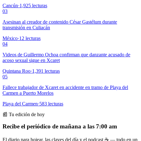
Cancún
·
1,925
lecturas
03
Asesinan al creador de contenido César Gastélum durante
transmisión en Culiacán
México
·
12
lecturas
04
Videos de Guillermo Ochoa confirman que danzante acusado de
acoso sexual sigue en Xcaret
Quintana Roo
·
1,391
lecturas
05
Fallece trabajador de Xcaret en accidente en tramo de Playa del
Carmen a Puerto Morelos
Playa del Carmen
·
583
lecturas
📰 Tu edición de hoy
Recibe el periódico de mañana a las 7:00 am
El diario para hojear, las claves del día y el podcast ☕ — todo en un