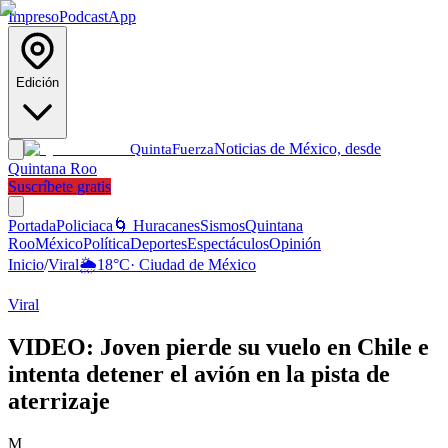
Impreso
Podcast
App
Edición
Noticias de México, desde
Quinta
Fuerza
Quintana Roo
Suscríbete gratis
Portada
Policiaca
🌀 Huracanes
Sismos
Quintana
Roo
México
Política
Deportes
Espectáculos
Opinión
Inicio
/
Viral
🌦️
18
°C
·
Ciudad de México
Viral
VIDEO: Joven pierde su vuelo en Chile e
intenta detener el avión en la pista de
aterrizaje
M