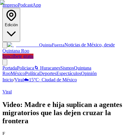
Impreso
Podcast
App
Edición
Noticias de México, desde
Quinta
Fuerza
Quintana Roo
Suscríbete gratis
Portada
Policiaca
🌀 Huracanes
Sismos
Quintana
Roo
México
Política
Deportes
Espectáculos
Opinión
Inicio
/
Viral
☁️
15
°C
·
Ciudad de México
Viral
Video: Madre e hija suplican a agentes
migratorios que las dejen cruzar la
frontera
F