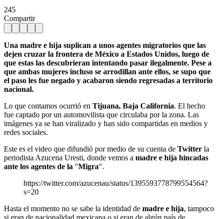
245
Compartir
Una madre e hija suplican a unos agentes migratorios que las
dejen cruzar la frontera de México a Estados Unidos, luego de
que estas las descubrieran intentando pasar ilegalmente. Pese a
que ambas mujeres incluso se arrodillan ante ellos, se supo que
el paso les fue negado y acabaron siendo regresadas a territorio
nacional.
Lo que contamos ocurrió en
Tijuana, Baja California
. El hecho
fue captado por un automovilista que circulaba por la zona. Las
imágenes ya se han viralizado y han sido compartidas en medios y
redes sociales.
Este es el video que difundió por medio de su cuenta de
Twitter
la
periodista Azucena Uresti, donde vemos a
madre e hija
hincadas
ante los agentes de la
"
Migra
".
https://twitter.com/azucenau/status/1395593778799554564?
s=20
Hasta el momento no se sabe la identidad de
madre e hija
, tampoco
si eran de nacionalidad mexicana o si eran de algún país de