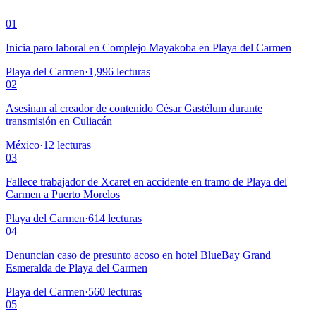
01
Inicia paro laboral en Complejo Mayakoba en Playa del Carmen
Playa del Carmen
·
1,996
lecturas
02
Asesinan al creador de contenido César Gastélum durante
transmisión en Culiacán
México
·
12
lecturas
03
Fallece trabajador de Xcaret en accidente en tramo de Playa del
Carmen a Puerto Morelos
Playa del Carmen
·
614
lecturas
04
Denuncian caso de presunto acoso en hotel BlueBay Grand
Esmeralda de Playa del Carmen
Playa del Carmen
·
560
lecturas
05