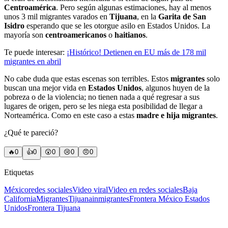
Centroamérica
. Pero según algunas estimaciones, hay al menos
unos 3 mil migrantes varados en
Tijuana
, en la
Garita de San
Isidro
esperando que se les otorgue asilo en Estados Unidos. La
mayoría son
centroamericanos
o
haitianos
.
Te puede interesar:
¡Histórico! Detienen en EU más de 178 mil
migrantes en abril
No cabe duda que estas escenas son terribles. Estos
migrantes
solo
buscan una mejor vida en
Estados Unidos
, algunos huyen de la
pobreza o de la violencia; no tienen nada a qué regresar a sus
lugares de origen, pero se les niega esta posibilidad de llegar a
Norteamérica. Como en este caso a estas
madre e hija migrantes
.
¿Qué te pareció?
🔥
0
👍
0
😲
0
😢
0
😠
0
Etiquetas
México
redes sociales
Video viral
Video en redes sociales
Baja
California
Migrantes
Tijuana
inmigrantes
Frontera México Estados
Unidos
Frontera Tijuana