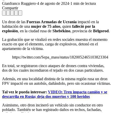
Gianfranco Ruggiero
·
4 de agosto de 2024
·
1
min de lectura
Compartir
Un dron de las
Fuerzas Armadas de Ucrania
impactó en la
habitación de una
mujer de 75 años
, quien
falleció por la
explosión
, en la ciudad rusa de
Shebékino
, provincia de
Bélgorod
.
La grabación que se viralizó en redes sociales muestra el momento
exacto en que el elemento, carga de explosivos, detonó en el
apartamento de la víctima.
https://twitter.com/Sepa_mass/status/1820052465103823304
En total, se registraron cinco ataques de drones contra viviendas,
dos de los cuales incendiaron el tejado en dos casas particulares.
Además, en una localidad distinta de la misma región rusa un dron
FPV impactó en un autobús, dañándolo, pero sin ocasionar víctimas.
Tal vez le pueda interesar:
VIDEO: Tren impacta camión y se
descarrila en Rusia; deja dos muertos y 100 heridos
Asimismo, otro dron incineró un vehículo sin conductor en otro
poblado. También se han registrado daños en techos, fachadas,