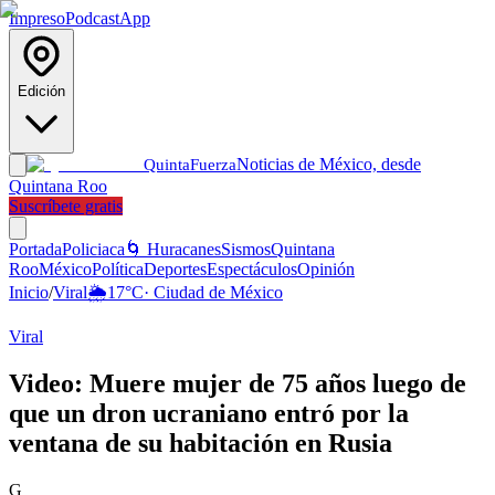
Impreso
Podcast
App
Edición
Noticias de México, desde
Quinta
Fuerza
Quintana Roo
Suscríbete gratis
Portada
Policiaca
🌀 Huracanes
Sismos
Quintana
Roo
México
Política
Deportes
Espectáculos
Opinión
Inicio
/
Viral
🌦️
17
°C
·
Ciudad de México
Viral
Video: Muere mujer de 75 años luego de
que un dron ucraniano entró por la
ventana de su habitación en Rusia
G