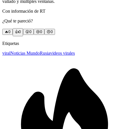
vallado y múltiples ventanas.
Con información de RT
¿Qué te pareció?
🔥
0
👍
0
😲
0
😢
0
😠
0
Etiquetas
viral
Noticias Mundo
Rusia
videos virales