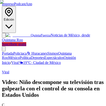
Impreso
Podcast
App
Edición
Noticias de México, desde
Quinta
Fuerza
Quintana Roo
Suscríbete gratis
Portada
Policiaca
🌀 Huracanes
Sismos
Quintana
Roo
México
Política
Deportes
Espectáculos
Opinión
Inicio
/
Viral
🌤️
19
°C
·
Ciudad de México
Viral
Video: Niño descompone su televisión tras
golpearla con el control de su consola en
Estados Unidos
C