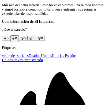
Más allá del daño material, este breve clip ofrece una mirada honesta
y simpática sobre cómo los niños viven y enfrentan sus primeras
experiencias de responsabilidad.
Con información de El Imparcial.
¿Qué te pareció?
🔥
0
👍
0
😲
0
😢
0
😠
0
Etiquetas
viral
redes sociales
Estados Unidos
Noticias Estados
Unidos
Travesura
frustración