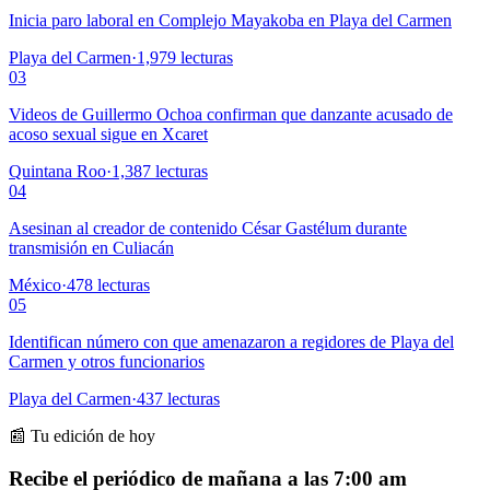
Inicia paro laboral en Complejo Mayakoba en Playa del Carmen
Playa del Carmen
·
1,979
lecturas
03
Videos de Guillermo Ochoa confirman que danzante acusado de
acoso sexual sigue en Xcaret
Quintana Roo
·
1,387
lecturas
04
Asesinan al creador de contenido César Gastélum durante
transmisión en Culiacán
México
·
478
lecturas
05
Identifican número con que amenazaron a regidores de Playa del
Carmen y otros funcionarios
Playa del Carmen
·
437
lecturas
📰 Tu edición de hoy
Recibe el periódico de mañana a las 7:00 am