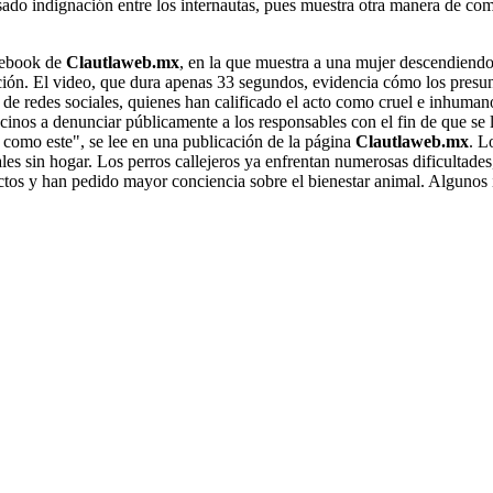
sado indignación entre los internautas, pues muestra otra manera de com
acebook de
Clautlaweb.mx
, en la que muestra a una mujer descendiendo
ión. El video, que dura apenas 33 segundos, evidencia cómo los presunto
s de redes sociales, quienes han calificado el acto como cruel e inhum
ecinos a denunciar públicamente a los responsables con el fin de que s
s como este", se lee en una publicación de la página
Clautlaweb.mx
. L
ales sin hogar. Los perros callejeros ya enfrentan numerosas dificultad
ctos y han pedido mayor conciencia sobre el bienestar animal. Algunos in