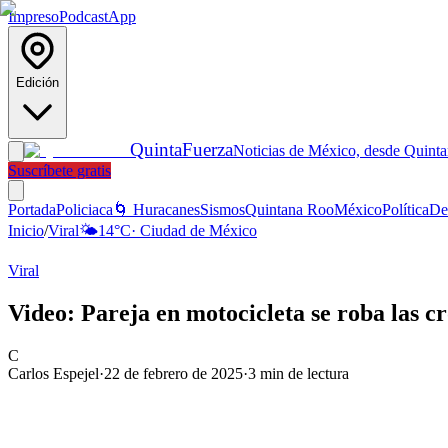
Impreso
Podcast
App
Edición
Quinta
Fuerza
Noticias de México, desde Quint
Suscríbete gratis
Portada
Policiaca
🌀 Huracanes
Sismos
Quintana Roo
México
Política
De
Inicio
/
Viral
🌤️
14
°C
·
Ciudad de México
Viral
Video: Pareja en motocicleta se roba las c
C
Carlos Espejel
·
22 de febrero de 2025
·
3
min de lectura