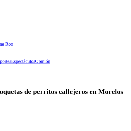
ana Roo
portes
Espectáculos
Opinión
roquetas de perritos callejeros en Morelos