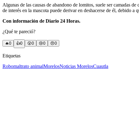
Algunas de las causas de abandono de lomitos, suele ser camadas de
de interés en la mascota puede derivar en deshacerse de él, debido a qu
Con información de Diario 24 Horas.
¿Qué te pareció?
🔥
0
👍
0
😲
0
😢
0
😠
0
Etiquetas
Robo
maltrato animal
Morelos
Noticias Morelos
Cuautla