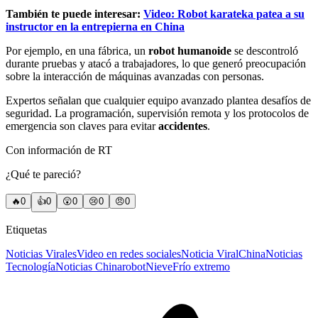
También te puede interesar:
Video: Robot karateka patea a su
instructor en la entrepierna en China
Por ejemplo, en una fábrica, un
robot humanoide
se descontroló
durante pruebas y atacó a trabajadores, lo que generó preocupación
sobre la interacción de máquinas avanzadas con personas.
Expertos señalan que cualquier equipo avanzado plantea desafíos de
seguridad. La programación, supervisión remota y los protocolos de
emergencia son claves para evitar
accidentes
.
Con información de RT
¿Qué te pareció?
🔥
0
👍
0
😲
0
😢
0
😠
0
Etiquetas
Noticias Virales
Video en redes sociales
Noticia Viral
China
Noticias
Tecnología
Noticias China
robot
Nieve
Frío extremo