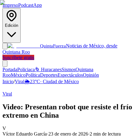
Impreso
Podcast
App
Edición
Noticias de México, desde
Quinta
Fuerza
Quintana Roo
Suscríbete gratis
Portada
Policiaca
🌀 Huracanes
Sismos
Quintana
Roo
México
Política
Deportes
Espectáculos
Opinión
Inicio
/
Viral
🌦️
23
°C
·
Ciudad de México
Viral
Video: Presentan robot que resiste el frío
extremo en China
V
Víctor Eduardo García
·
23 de enero de 2026
·
2
min de lectura