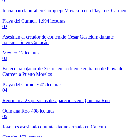
01
Inicia paro laboral en Complejo Mayakoba en Playa del Carmen
Playa del Carmen
·
1,994
lecturas
02
Asesinan al creador de contenido César Gastélum durante
transmisión en Culiacán
México
·
12
lecturas
03
Fallece trabajador de Xcaret en accidente en tramo de Playa del
Carmen a Puerto Morelos
Playa del Carmen
·
605
lecturas
04
Reportan a 23 personas desaparecidas en Quintana Roo
Quintana Roo
·
408
lecturas
05
Joven es asesinado durante ataque armado en Cancún