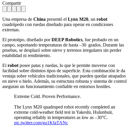
Compartir
Una empresa de
China
presentó
el
Lynx M20
, un
robot
cuadrúpedo con ruedas diseñado para operar en condiciones
extremas.
El prototipo, diseñado por
DEEP Robotics
, fue probado en un
campo, soportando temperaturas de hasta –30 grados. Durante las
pruebas,
se desplazó sobre nieve y terrenos irregulares sin perder
estabilidad ni rendimiento.
El
robot
posee patas y ruedas, lo que le permite moverse con
facilidad sobre distintos tipos de superficie. Esta combinación le da
ventaja sobre vehículos tradicionales, que pueden quedar atrapados
en nieve o hielo. Además, su estructura robusta y sistema de control
aseguran un funcionamiento confiable en entornos hostiles.
Extreme Cold. Proven Performance.
The Lynx M20 quadruped robot recently completed an
extreme cold-weather field test in Yakeshi, Hulunbuir,
operating reliably in temperatures as low as –30°C.
pic.twitter.com/gu1KfaTANc