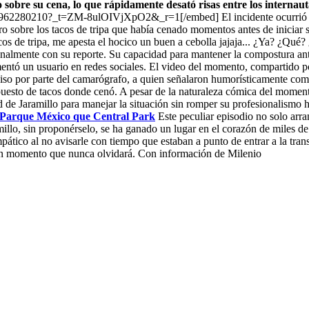
sobre su cena, lo que rápidamente desató risas entre los internauta
62280210?_t=ZM-8ulOIVjXpO2&_r=1[/embed] El incidente ocurrió mient
sobre los tacos de tripa que había cenado momentos antes de iniciar su 
os de tripa, me apesta el hocico un buen a cebolla jajaja... ¿Ya? ¿Qué?
sionalmente con su reporte. Su capacidad para mantener la compostura an
comentó un usuario en redes sociales. El video del momento, compartido 
iso por parte del camarógrafo, a quien señalaron humorísticamente como
uesto de tacos donde cenó. A pesar de la naturaleza cómica del momento,
dad de Jaramillo para manejar la situación sin romper su profesionalismo
re Parque México que Central Park
Este peculiar episodio no solo arra
millo, sin proponérselo, se ha ganado un lugar en el corazón de miles d
o al no avisarle con tiempo que estaban a punto de entrar a la transm
a un momento que nunca olvidará. Con información de Milenio