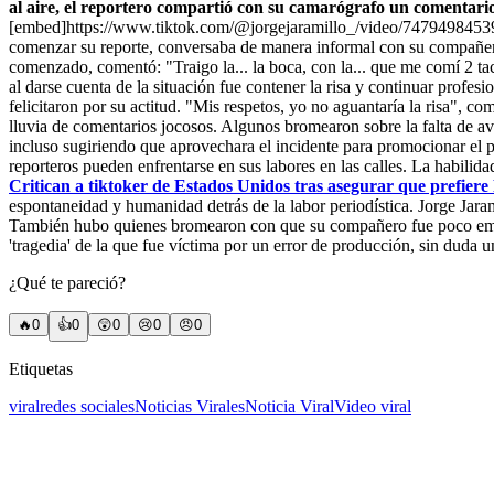
al aire, el reportero compartió con su camarógrafo un comentario 
[embed]https://www.tiktok.com/@jorgejaramillo_/video/74794984539
comenzar su reporte, conversaba de manera informal con su compañero 
comenzado, comentó: "Traigo la... la boca, con la... que me comí 2 tac
al darse cuenta de la situación fue contener la risa y continuar profe
felicitaron por su actitud. "Mis respetos, yo no aguantaría la risa", 
lluvia de comentarios jocosos. Algunos bromearon sobre la falta de av
incluso sugiriendo que aprovechara el incidente para promocionar el p
reporteros pueden enfrentarse en sus labores en las calles. La habili
Critican a tiktoker de Estados Unidos tras asegurar que prefie
espontaneidad y humanidad detrás de la labor periodística. Jorge Jara
También hubo quienes bromearon con que su compañero fue poco empátic
'tragedia' de la que fue víctima por un error de producción, sin dud
¿Qué te pareció?
🔥
0
👍
0
😲
0
😢
0
😠
0
Etiquetas
viral
redes sociales
Noticias Virales
Noticia Viral
Video viral