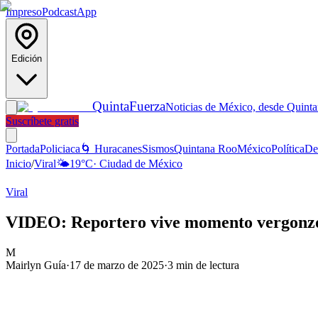
Impreso
Podcast
App
Edición
Quinta
Fuerza
Noticias de México, desde Quint
Suscríbete gratis
Portada
Policiaca
🌀 Huracanes
Sismos
Quintana Roo
México
Política
De
Inicio
/
Viral
🌤️
19
°C
·
Ciudad de México
Viral
VIDEO: Reportero vive momento vergonzoso 
M
Mairlyn Guía
·
17 de marzo de 2025
·
3
min de lectura