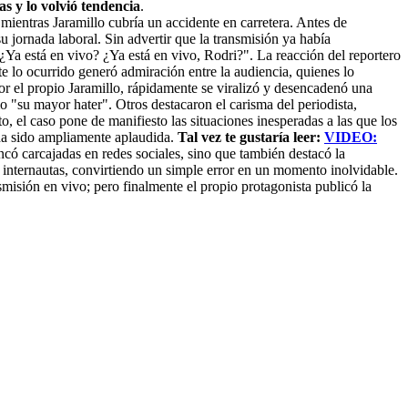
s y lo volvió tendencia
.
ras Jaramillo cubría un accidente en carretera. Antes de
jornada laboral. Sin advertir que la transmisión ya había
 ¿Ya está en vivo? ¿Ya está en vivo, Rodri?". La reacción del reportero
te lo ocurrido generó admiración entre la audiencia, quienes lo
por el propio Jaramillo, rápidamente se viralizó y desencadenó una
 "su mayor hater". Otros destacaron el carisma del periodista,
 el caso pone de manifiesto las situaciones inesperadas a las que los
 ha sido ampliamente aplaudida.
Tal vez te gustaría leer:
VIDEO:
ncó carcajadas en redes sociales, sino que también destacó la
e internautas, convirtiendo un simple error en un momento inolvidable.
isión en vivo; pero finalmente el propio protagonista publicó la