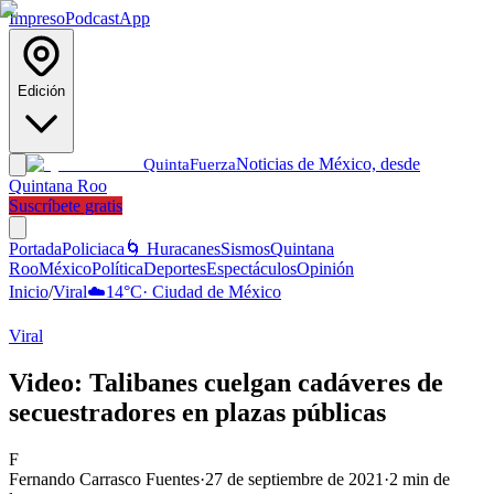
Impreso
Podcast
App
Edición
Noticias de México, desde
Quinta
Fuerza
Quintana Roo
Suscríbete gratis
Portada
Policiaca
🌀 Huracanes
Sismos
Quintana
Roo
México
Política
Deportes
Espectáculos
Opinión
Inicio
/
Viral
☁️
14
°C
·
Ciudad de México
Viral
Video: Talibanes cuelgan cadáveres de
secuestradores en plazas públicas
F
Fernando Carrasco Fuentes
·
27 de septiembre de 2021
·
2
min de