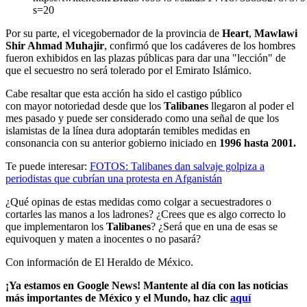
s=20
Por su parte, el vicegobernador de la provincia de
Heart
,
Mawlawi
Shir Ahmad Muhajir
, confirmó que los cadáveres de los hombres
fueron exhibidos en las plazas públicas para dar una "lección" de
que el secuestro no será tolerado por el Emirato Islámico.
Cabe resaltar que esta acción ha sido el castigo público
con mayor notoriedad desde que los
Talibanes
llegaron al poder el
mes pasado y puede ser considerado como una señal de que los
islamistas de la línea dura adoptarán temibles medidas en
consonancia con su anterior gobierno iniciado en
1996 hasta 2001.
Te puede interesar:
FOTOS: Talibanes dan salvaje golpiza a
periodistas que cubrían una protesta en Afganistán
¿Qué opinas de estas medidas como colgar a secuestradores o
cortarles las manos a los ladrones? ¿Crees que es algo correcto lo
que implementaron los
Talibanes
? ¿Será que en una de esas se
equivoquen y maten a inocentes o no pasará?
Con información de El Heraldo de México.
¡Ya estamos en Google News! Mantente al día con las noticias
más importantes de México y el Mundo, haz clic
aquí