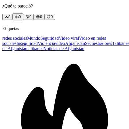
¿Qué te pareció?
🔥
0
👍
0
😲
0
😢
0
😠
0
Etiquetas
redes sociales
Mundo
Seguridad
Video viral
Video en redes
sociales
Inseguridad
Violencia
video
Afganistán
Secuestradores
Talibane
en Afganistán
talibanes
Noticias de Afganistán