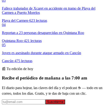
03
Fallece trabajador de Xcaret en accidente en tramo de Playa del
Carmen a Puerto Morelos
Playa del Carmen
·
623
lecturas
04
Reportan a 23 personas desaparecidas en Quintana Roo
Quintana Roo
·
421
lecturas
05
Joven es asesinado durante ataque armado en Cancún
Cancún
·
475
lecturas
📰 Tu edición de hoy
Recibe el periódico de mañana a las 7:00 am
El diario para hojear, las claves del día y el podcast ☕ — todo en un
correo, todos los días. Gratis, y te das de baja con un clic.
Suscribirme