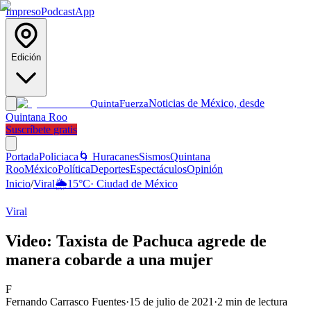
Impreso
Podcast
App
Edición
Noticias de México, desde
Quinta
Fuerza
Quintana Roo
Suscríbete gratis
Portada
Policiaca
🌀 Huracanes
Sismos
Quintana
Roo
México
Política
Deportes
Espectáculos
Opinión
Inicio
/
Viral
🌦️
15
°C
·
Ciudad de México
Viral
Video: Taxista de Pachuca agrede de
manera cobarde a una mujer
F
Fernando Carrasco Fuentes
·
15 de julio de 2021
·
2
min de lectura