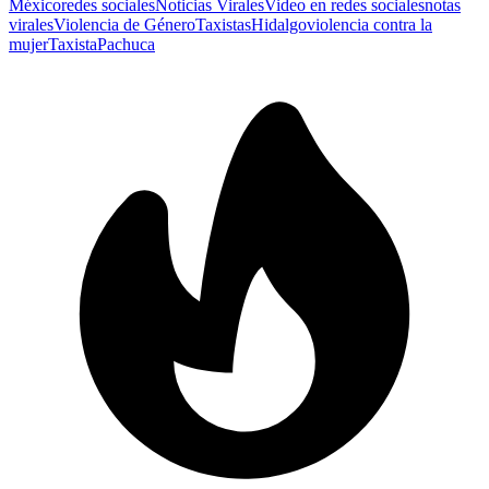
México
redes sociales
Noticias Virales
Video en redes sociales
notas
virales
Violencia de Género
Taxistas
Hidalgo
violencia contra la
mujer
Taxista
Pachuca