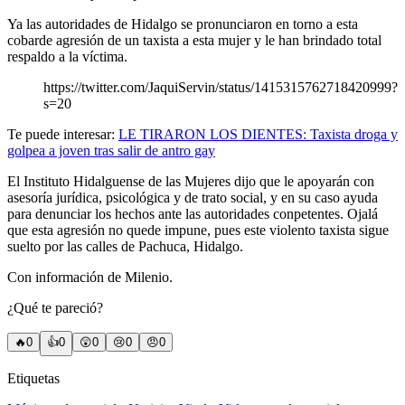
Ya las autoridades de Hidalgo se pronunciaron en torno a esta
cobarde agresión de un taxista a esta mujer y le han brindado total
respaldo a la víctima.
https://twitter.com/JaquiServin/status/1415315762718420999?
s=20
Te puede interesar:
LE TIRARON LOS DIENTES: Taxista droga y
golpea a joven tras salir de antro gay
El Instituto Hidalguense de las Mujeres dijo que le apoyarán con
asesoría jurídica, psicológica y de trato social, y en su caso ayuda
para denunciar los hechos ante las autoridades conpetentes. Ojalá
que esta agresión no quede impune, pues este violento taxista sigue
suelto por las calles de Pachuca, Hidalgo.
Con información de Milenio.
¿Qué te pareció?
🔥
0
👍
0
😲
0
😢
0
😠
0
Etiquetas