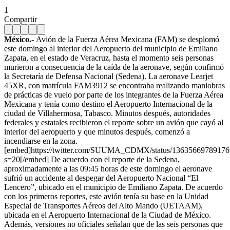
1
Compartir
México.-
Avión de la Fuerza Aérea Mexicana (FAM) se desplomó
este domingo al interior del Aeropuerto del municipio de Emiliano
Zapata, en el estado de Veracruz, hasta el momento seis personas
murieron a consecuencia de la caída de la aeronave, según confirmó
la Secretaría de Defensa Nacional (Sedena). La aeronave Learjet
45XR, con matrícula FAM3912 se encontraba realizando maniobras
de prácticas de vuelo por parte de los integrantes de la Fuerza Aérea
Mexicana y tenía como destino el Aeropuerto Internacional de la
ciudad de Villahermosa, Tabasco. Minutos después, autoridades
federales y estatales recibieron el reporte sobre un avión que cayó al
interior del aeropuerto y que minutos después, comenzó a
incendiarse en la zona.
[embed]https://twitter.com/SUUMA_CDMX/status/1363566978917
s=20[/embed] De acuerdo con el reporte de la Sedena,
aproximadamente a las 09:45 horas de este domingo el aeronave
sufrió un accidente al despegar del Aeropuerto Nacional “El
Lencero”, ubicado en el municipio de Emiliano Zapata. De acuerdo
con los primeros reportes, este avión tenía su base en la Unidad
Especial de Transportes Aéreos del Alto Mando (UETAAM),
ubicada en el Aeropuerto Internacional de la Ciudad de México.
Además, versiones no oficiales señalan que de las seis personas que