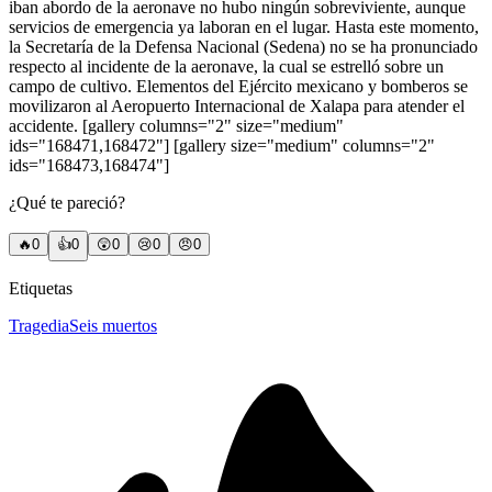
iban abordo de la aeronave no hubo ningún sobreviviente, aunque
servicios de emergencia ya laboran en el lugar. Hasta este momento,
la Secretaría de la Defensa Nacional (Sedena) no se ha pronunciado
respecto al incidente de la aeronave, la cual se estrelló sobre un
campo de cultivo. Elementos del Ejército mexicano y bomberos se
movilizaron al Aeropuerto Internacional de Xalapa para atender el
accidente. [gallery columns="2" size="medium"
ids="168471,168472"] [gallery size="medium" columns="2"
ids="168473,168474"]
¿Qué te pareció?
🔥
0
👍
0
😲
0
😢
0
😠
0
Etiquetas
Tragedia
Seis muertos