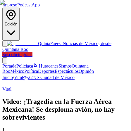
Impreso
Podcast
App
Edición
Noticias de México, desde
Quinta
Fuerza
Quintana Roo
Suscríbete gratis
Portada
Policiaca
🌀 Huracanes
Sismos
Quintana
Roo
México
Política
Deportes
Espectáculos
Opinión
Inicio
/
Viral
⛈️
22
°C
·
Ciudad de México
Viral
Video: ¡Tragedia en la Fuerza Aérea
Mexicana! Se desploma avión, no hay
sobrevivientes
J