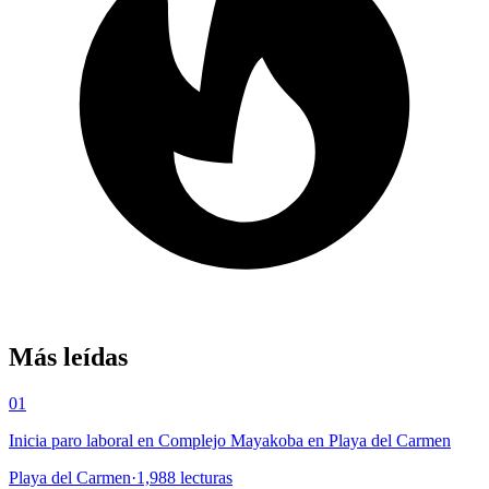
Más leídas
01
Inicia paro laboral en Complejo Mayakoba en Playa del Carmen
Playa del Carmen
·
1,988
lecturas