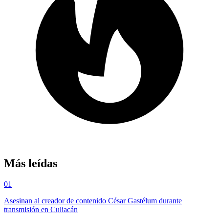
Más leídas
01
Asesinan al creador de contenido César Gastélum durante
transmisión en Culiacán