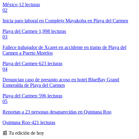
México
·
12
lecturas
02
Inicia paro laboral en Complejo Mayakoba en Playa del Carmen
Playa del Carmen
·
1,998
lecturas
03
Fallece trabajador de Xcaret en accidente en tramo de Playa del
Carmen a Puerto Morelos
Playa del Carmen
·
623
lecturas
04
Denuncian caso de presunto acoso en hotel BlueBay Grand
Esmeralda de Playa del Carmen
Playa del Carmen
·
596
lecturas
05
Reportan a 23 personas desaparecidas en Quintana Roo
Quintana Roo
·
421
lecturas
📰 Tu edición de hoy