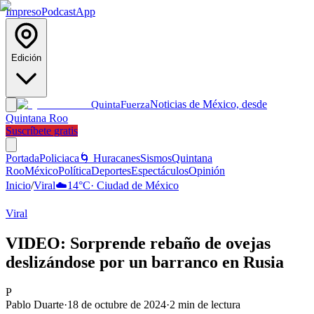
Impreso
Podcast
App
Edición
Noticias de México, desde
Quinta
Fuerza
Quintana Roo
Suscríbete gratis
Portada
Policiaca
🌀 Huracanes
Sismos
Quintana
Roo
México
Política
Deportes
Espectáculos
Opinión
Inicio
/
Viral
☁️
14
°C
·
Ciudad de México
Viral
VIDEO: Sorprende rebaño de ovejas
deslizándose por un barranco en Rusia
P
Pablo Duarte
·
18 de octubre de 2024
·
2
min de lectura