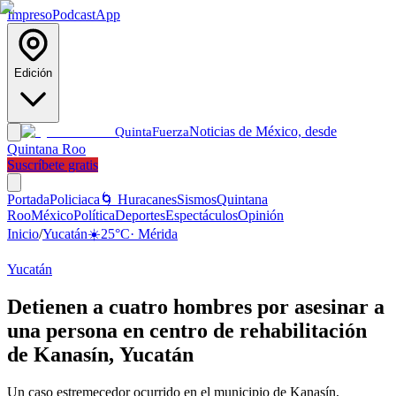
Impreso
Podcast
App
Edición
Noticias de México, desde
Quinta
Fuerza
Quintana Roo
Suscríbete gratis
Portada
Policiaca
🌀 Huracanes
Sismos
Quintana
Roo
México
Política
Deportes
Espectáculos
Opinión
Inicio
/
Yucatán
☀️
25
°C
·
Mérida
Yucatán
Detienen a cuatro hombres por asesinar a
una persona en centro de rehabilitación
de Kanasín, Yucatán
Un caso estremecedor ocurrido en el municipio de Kanasín,