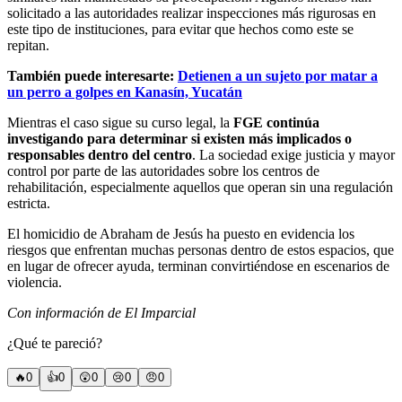
solicitado a las autoridades realizar inspecciones más rigurosas en
este tipo de instituciones, para evitar que hechos como este se
repitan.
También puede interesarte:
Detienen a un sujeto por matar a
un perro a golpes en Kanasín, Yucatán
Mientras el caso sigue su curso legal, la
FGE continúa
investigando para determinar si existen más implicados o
responsables dentro del centro
. La sociedad exige justicia y mayor
control por parte de las autoridades sobre los centros de
rehabilitación, especialmente aquellos que operan sin una regulación
estricta.
El homicidio de Abraham de Jesús ha puesto en evidencia los
riesgos que enfrentan muchas personas dentro de estos espacios, que
en lugar de ofrecer ayuda, terminan convirtiéndose en escenarios de
violencia.
Con información de El Imparcial
¿Qué te pareció?
🔥
0
👍
0
😲
0
😢
0
😠
0