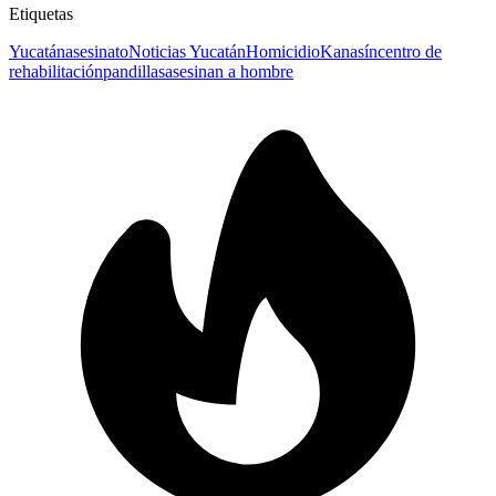
Etiquetas
Yucatán
asesinato
Noticias Yucatán
Homicidio
Kanasín
centro de
rehabilitación
pandillas
asesinan a hombre