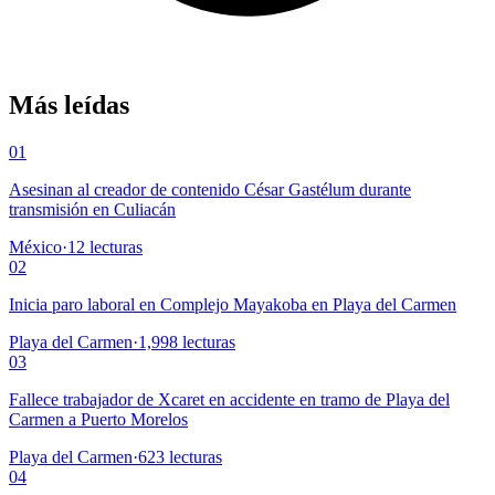
Más leídas
01
Asesinan al creador de contenido César Gastélum durante
transmisión en Culiacán
México
·
12
lecturas
02
Inicia paro laboral en Complejo Mayakoba en Playa del Carmen
Playa del Carmen
·
1,998
lecturas
03
Fallece trabajador de Xcaret en accidente en tramo de Playa del
Carmen a Puerto Morelos
Playa del Carmen
·
623
lecturas
04