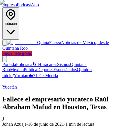
Impreso
Podcast
App
Edición
Noticias de México, desde
Quinta
Fuerza
Quintana Roo
Suscríbete gratis
Portada
Policiaca
🌀 Huracanes
Sismos
Quintana
Roo
México
Política
Deportes
Espectáculos
Opinión
Inicio
/
Yucatán
☁️
31
°C
·
Mérida
Yucatán
Fallece el empresario yucateco Raúl
Abraham Mafud en Houston, Texas
J
Johan Azuaje
·
16 de junio de 2021
·
1
min de lectura