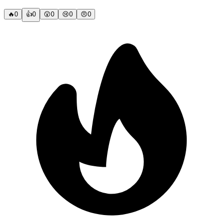
🔥
0
👍
0
😲
0
😢
0
😠
0