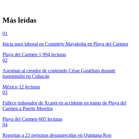
Más leídas
01
Inicia paro laboral en Complejo Mayakoba en Playa del Carmen
Playa del Carmen
·
1,994
lecturas
02
Asesinan al creador de contenido César Gastélum durante
transmisión en Culiacán
México
·
12
lecturas
03
Fallece trabajador de Xcaret en accidente en tramo de Playa del
Carmen a Puerto Morelos
Playa del Carmen
·
605
lecturas
04
Reportan a 23 personas desaparecidas en Quintana Roo