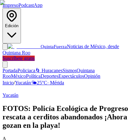
Impreso
Podcast
App
Edición
Noticias de México, desde
Quinta
Fuerza
Quintana Roo
Suscríbete gratis
Portada
Policiaca
🌀 Huracanes
Sismos
Quintana
Roo
México
Política
Deportes
Espectáculos
Opinión
Inicio
/
Yucatán
🌤️
25
°C
·
Mérida
Yucatán
FOTOS: Policía Ecológica de Progreso
rescata a cerditos abandonados ¡Ahora
gozan en la playa!
A