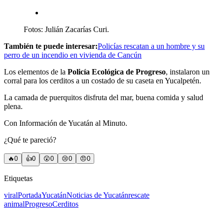
Fotos: Julián Zacarías Curi.
También te puede interesar:
Policías rescatan a un hombre y su
perro de un incendio en vivienda de Cancún
Los elementos de la
Policía Ecológica de Progreso
, instalaron un
corral para los cerditos a un costado de su caseta en Yucalpetén.
La camada de puerquitos disfruta del mar, buena comida y salud
plena.
Con Información de Yucatán al Minuto.
¿Qué te pareció?
🔥
0
👍
0
😲
0
😢
0
😠
0
Etiquetas
viral
Portada
Yucatán
Noticias de Yucatán
rescate
animal
Progreso
Cerditos