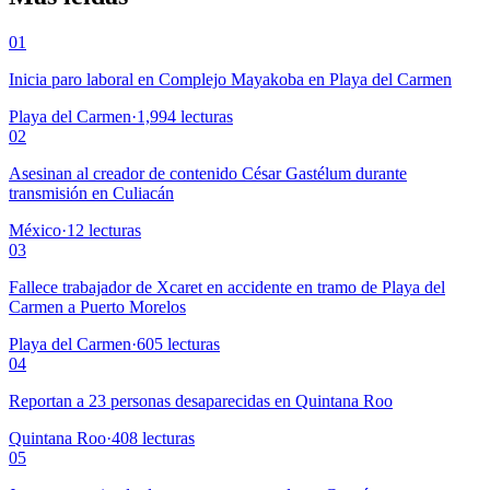
01
Inicia paro laboral en Complejo Mayakoba en Playa del Carmen
Playa del Carmen
·
1,994
lecturas
02
Asesinan al creador de contenido César Gastélum durante
transmisión en Culiacán
México
·
12
lecturas
03
Fallece trabajador de Xcaret en accidente en tramo de Playa del
Carmen a Puerto Morelos
Playa del Carmen
·
605
lecturas
04
Reportan a 23 personas desaparecidas en Quintana Roo
Quintana Roo
·
408
lecturas
05