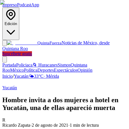
Impreso
Podcast
App
Edición
Noticias de México, desde
Quinta
Fuerza
Quintana Roo
Suscríbete gratis
Portada
Policiaca
🌀 Huracanes
Sismos
Quintana
Roo
México
Política
Deportes
Espectáculos
Opinión
Inicio
/
Yucatán
🌤️
33
°C
·
Mérida
Yucatán
Hombre invita a dos mujeres a hotel en
Yucatán, una de ellas apareció muerta
R
Ricardo Zapata
·
2 de agosto de 2021
·
1
min de lectura