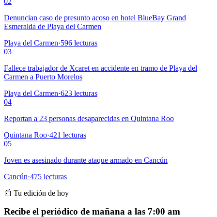
02
Denuncian caso de presunto acoso en hotel BlueBay Grand
Esmeralda de Playa del Carmen
Playa del Carmen
·
596
lecturas
03
Fallece trabajador de Xcaret en accidente en tramo de Playa del
Carmen a Puerto Morelos
Playa del Carmen
·
623
lecturas
04
Reportan a 23 personas desaparecidas en Quintana Roo
Quintana Roo
·
421
lecturas
05
Joven es asesinado durante ataque armado en Cancún
Cancún
·
475
lecturas
📰 Tu edición de hoy
Recibe el periódico de mañana a las 7:00 am