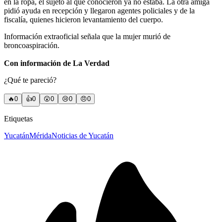
en la ropa, el sujeto al que conocieron ya no estaba. La otra amiga
pidió ayuda en recepción y llegaron agentes policiales y de la
fiscalía, quienes hicieron levantamiento del cuerpo.
Información extraoficial señala que la mujer murió de
broncoaspiración.
Con información de La Verdad
¿Qué te pareció?
🔥
0
👍
0
😲
0
😢
0
😠
0
Etiquetas
Yucatán
Mérida
Noticias de Yucatán