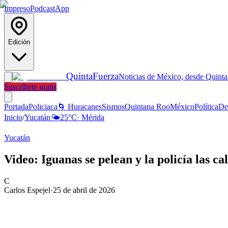
Impreso
Podcast
App
Edición
Quinta
Fuerza
Noticias de México, desde Quint
Suscríbete gratis
Portada
Policiaca
🌀 Huracanes
Sismos
Quintana Roo
México
Política
De
Inicio
/
Yucatán
🌤️
25
°C
·
Mérida
Yucatán
Video: Iguanas se pelean y la policía las c
C
Carlos Espejel
·
25 de abril de 2026