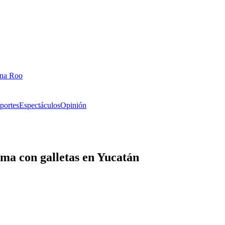
ana Roo
portes
Espectáculos
Opinión
alma con galletas en Yucatán