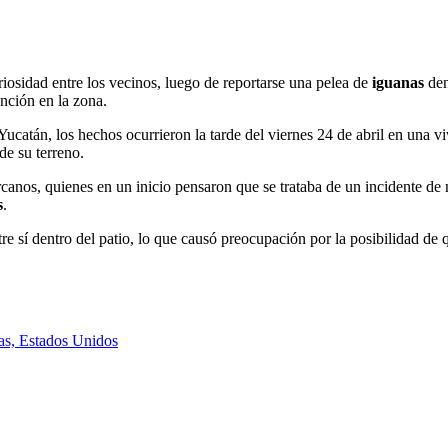
osidad entre los vecinos, luego de reportarse una pelea de
iguanas
den
nción en la zona.
ucatán, los hechos ocurrieron la tarde del viernes 24 de abril en una viv
de su terreno.
ercanos, quienes en un inicio pensaron que se trataba de un incidente 
s
.
e sí dentro del patio, lo que causó preocupación por la posibilidad de q
sas, Estados Unidos