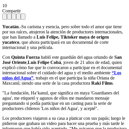
10
Compartir
Yucatán
.-Su carisma y esencia, pero sobre todo el amor que tiene
por sus raíces, atrajeron la atención de productores internacionales,
que han llamado a
Luis Felipe, Tiktoker maya de origen
yucateco
, que ahora participará en un documental de corte
internacional y una película.
Con
Quinta Fuerza
habló este guardián del agua oriundo de
San
José Oriente
,
Luis Felipe
Cobá
, joven de 21 años de edad, quien
explicó cómo fue que lo convocaron a participar en el documental
internacional sobre el cuidado del agua y el medio ambiente
“Los
niños del Agua”
, trabajo en el que participa la niña Oriana de
Maxcanú; siendo una serie de la casa productora
Raki Films
.
"La fundación, Ha’kanul, que significa en maya 'Guardianes del
agua', me etiquetó y agunos de ellos me mandaron mensaje
preguntando si podía participar en un casting para la serie de
productores chilenos 'Los niños del Agua', y acepté".
Los productores viajaron a su casa a platicar con sus papás; luego le
pidieron que grabara un video para hacer una prueba y más tarde le
informaron que había sido aceptado. "Me avisaron que la productora