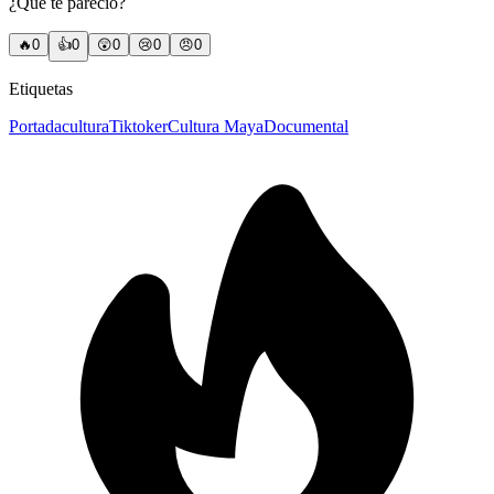
¿Qué te pareció?
🔥
0
👍
0
😲
0
😢
0
😠
0
Etiquetas
Portada
cultura
Tiktoker
Cultura Maya
Documental