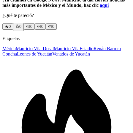
más importantes de México y el Mundo, haz clic
aquí
¿Qué te pareció?
🔥
0
👍
0
😲
0
😢
0
😠
0
Etiquetas
Mérida
Mauricio Vila Dosal
Mauricio Vila
Estadio
Renán Barrera
Concha
Leones de Yucatán
Venados de Yucatán