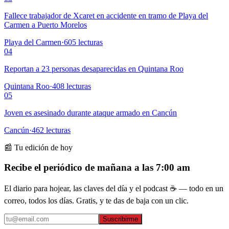
Fallece trabajador de Xcaret en accidente en tramo de Playa del
Carmen a Puerto Morelos
Playa del Carmen
·
605
lecturas
04
Reportan a 23 personas desaparecidas en Quintana Roo
Quintana Roo
·
408
lecturas
05
Joven es asesinado durante ataque armado en Cancún
Cancún
·
462
lecturas
📰 Tu edición de hoy
Recibe el periódico de mañana a las 7:00 am
El diario para hojear, las claves del día y el podcast ☕ — todo en un
correo, todos los días. Gratis, y te das de baja con un clic.
Suscribirme