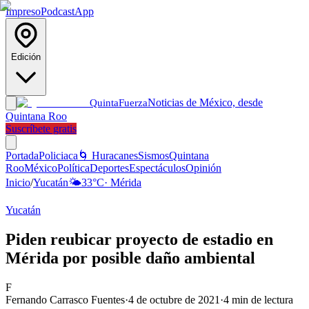
Impreso
Podcast
App
Edición
Noticias de México, desde
Quinta
Fuerza
Quintana Roo
Suscríbete gratis
Portada
Policiaca
🌀 Huracanes
Sismos
Quintana
Roo
México
Política
Deportes
Espectáculos
Opinión
Inicio
/
Yucatán
🌤️
33
°C
·
Mérida
Yucatán
Piden reubicar proyecto de estadio en
Mérida por posible daño ambiental
F
Fernando Carrasco Fuentes
·
4 de octubre de 2021
·
4
min de lectura