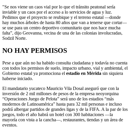
"Se nos viene un caos vial por lo que el tránsito peatonal sería
inviable y un caos por el acceso a lo servicios de agua y luz.
Pedimos que el proyecto se reubique y el terreno estatal —donde
hay muchos árboles de hasta 80 años que van a tenerse que cortar—
se use para un centro deportivo comunitario que nos hace mucha
falta”, dijo Geovanna, vecina de una de las colonias involucradas,
Sodzil Norte.
NO HAY PERMISOS
Pese a que aún no ha habido consulta ciudadana y todavía no cuenta
con todos los permisos de suelo, impacto urbano, vial y ambiental, el
Gobierno estatal ya promociona el
estadio en Mérida
sin siquiera
haberse iniciado.
El mandatario yucateco Mauricio Vila Dosal aseguró que con la
inversión de 2 mil millones de pesos de la empresa neoyorquina
“Operaciones Juego de Pelota” será uno de los estadios “más
modernos de Latinoamérica” hasta para 32 mil personas e incluso
podrá albergar partidos de grandes ligas y de la FIFA. A la par de los
juegos, todo el año habrá un hotel con 300 habitaciones —la
mayoría con vista a la cancha—, restaurantes, tiendas y un área de
eventos.