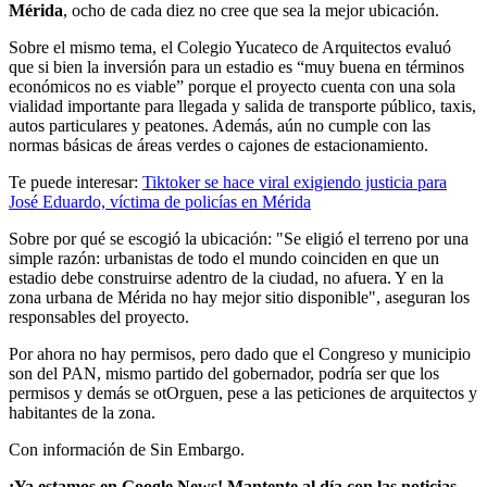
Mérida
, ocho de cada diez no cree que sea la mejor ubicación.
Sobre el mismo tema, el Colegio Yucateco de Arquitectos evaluó
que si bien la inversión para un estadio es “muy buena en términos
económicos no es viable” porque el proyecto cuenta con una sola
vialidad importante para llegada y salida de transporte público, taxis,
autos particulares y peatones. Además, aún no cumple con las
normas básicas de áreas verdes o cajones de estacionamiento.
Te puede interesar:
Tiktoker se hace viral exigiendo justicia para
José Eduardo, víctima de policías en Mérida
Sobre por qué se escogió la ubicación: "Se eligió el terreno por una
simple razón: urbanistas de todo el mundo coinciden en que un
estadio debe construirse adentro de la ciudad, no afuera. Y en la
zona urbana de Mérida no hay mejor sitio disponible", aseguran los
responsables del proyecto.
Por ahora no hay permisos, pero dado que el Congreso y municipio
son del PAN, mismo partido del gobernador, podría ser que los
permisos y demás se otOrguen, pese a las peticiones de arquitectos y
habitantes de la zona.
Con información de Sin Embargo.
¡Ya estamos en Google News! Mantente al día con las noticias