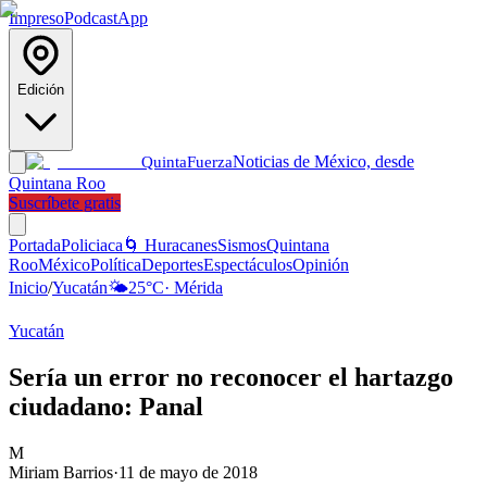
Impreso
Podcast
App
Edición
Noticias de México, desde
Quinta
Fuerza
Quintana Roo
Suscríbete gratis
Portada
Policiaca
🌀 Huracanes
Sismos
Quintana
Roo
México
Política
Deportes
Espectáculos
Opinión
Inicio
/
Yucatán
🌤️
25
°C
·
Mérida
Yucatán
Sería un error no reconocer el hartazgo
ciudadano: Panal
M
Miriam Barrios
·
11 de mayo de 2018