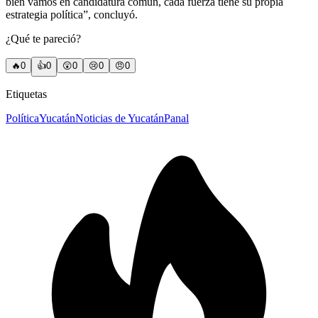
bien vamos en candidatura común, cada fuerza tiene su propia
estrategia política”, concluyó.
¿Qué te pareció?
🔥
0
👍
0
😲
0
😢
0
😠
0
Etiquetas
Política
Yucatán
Noticias de Yucatán
Panal