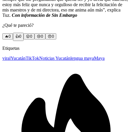
estoy más feliz que nunca y orgulloso de recibir la felicitación de
mis maestros y de mi directora, eso me anima aún más”, explica
Tuz.
Con información de Sin Embargo
¿Qué te pareció?
🔥
0
👍
0
😲
0
😢
0
😠
0
Etiquetas
viral
Yucatán
TikTok
Noticias Yucatán
lengua maya
Maya