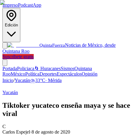
Impreso
Podcast
App
Edición
Noticias de México, desde
Quinta
Fuerza
Quintana Roo
Suscríbete gratis
Portada
Policiaca
🌀 Huracanes
Sismos
Quintana
Roo
México
Política
Deportes
Espectáculos
Opinión
Inicio
/
Yucatán
⛈️
33
°C
·
Mérida
Yucatán
Tiktoker yucateco enseña maya y se hace
viral
C
Carlos Espejel
·
8 de agosto de 2020