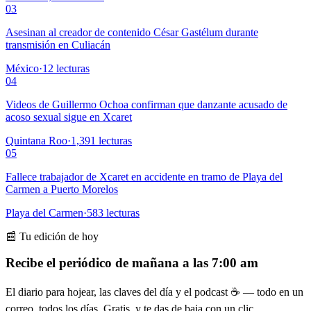
03
Asesinan al creador de contenido César Gastélum durante
transmisión en Culiacán
México
·
12
lecturas
04
Videos de Guillermo Ochoa confirman que danzante acusado de
acoso sexual sigue en Xcaret
Quintana Roo
·
1,391
lecturas
05
Fallece trabajador de Xcaret en accidente en tramo de Playa del
Carmen a Puerto Morelos
Playa del Carmen
·
583
lecturas
📰 Tu edición de hoy
Recibe el periódico de mañana a las 7:00 am
El diario para hojear, las claves del día y el podcast ☕ — todo en un
correo, todos los días. Gratis, y te das de baja con un clic.