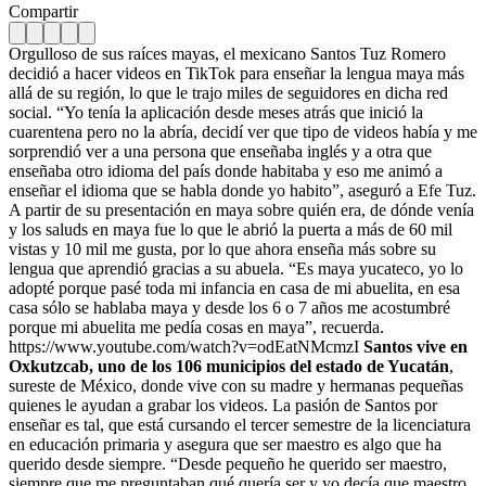
Compartir
Orgulloso de sus raíces mayas, el mexicano Santos Tuz Romero
decidió a hacer videos en TikTok para enseñar la lengua maya más
allá de su región, lo que le trajo miles de seguidores en dicha red
social. “Yo tenía la aplicación desde meses atrás que inició la
cuarentena pero no la abría, decidí ver que tipo de videos había y me
sorprendió ver a una persona que enseñaba inglés y a otra que
enseñaba otro idioma del país donde habitaba y eso me animó a
enseñar el idioma que se habla donde yo habito”, aseguró a Efe Tuz.
A partir de su presentación en maya sobre quién era, de dónde venía
y los saluds en maya fue lo que le abrió la puerta a más de 60 mil
vistas y 10 mil me gusta, por lo que ahora enseña más sobre su
lengua que aprendió gracias a su abuela. “Es maya yucateco, yo lo
adopté porque pasé toda mi infancia en casa de mi abuelita, en esa
casa sólo se hablaba maya y desde los 6 o 7 años me acostumbré
porque mi abuelita me pedía cosas en maya”, recuerda.
https://www.youtube.com/watch?v=odEatNMcmzI
Santos vive en
Oxkutzcab, uno de los 106 municipios del estado de Yucatán
,
sureste de México, donde vive con su madre y hermanas pequeñas
quienes le ayudan a grabar los videos. La pasión de Santos por
enseñar es tal, que está cursando el tercer semestre de la licenciatura
en educación primaria y asegura que ser maestro es algo que ha
querido desde siempre. “Desde pequeño he querido ser maestro,
siempre que me preguntaban qué quería ser y yo decía que maestro,