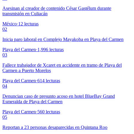
Asesinan al creador de contenido César Gastélum durante
transmisión en Culiacán
México
·
12
lecturas
02
Inicia paro laboral en Complejo Mayakoba en Playa del Carmen
Playa del Carmen
·
1,996
lecturas
03
Fallece trabajador de Xcaret en accidente en tramo de Playa del
Carmen a Puerto Morelos
Playa del Carmen
·
614
lecturas
04
Denuncian caso de presunto acoso en hotel BlueBay Grand
Esmeralda de Playa del Carmen
Playa del Carmen
·
560
lecturas
05
Reportan a 23 personas desaparecidas en Quintana Roo