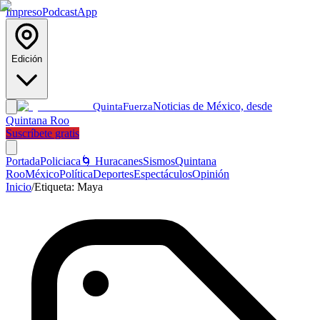
Impreso
Podcast
App
Edición
Noticias de México, desde
Quinta
Fuerza
Quintana Roo
Suscríbete gratis
Portada
Policiaca
🌀 Huracanes
Sismos
Quintana
Roo
México
Política
Deportes
Espectáculos
Opinión
Inicio
/
Etiqueta:
Maya