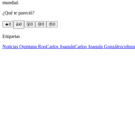
mundial.
¿Qué te pareció?
🔥
0
👍
0
😲
0
😢
0
😠
0
Etiquetas
Noticias Quintana Roo
Carlos Joaquín
Carlos Joaquín González
cultura