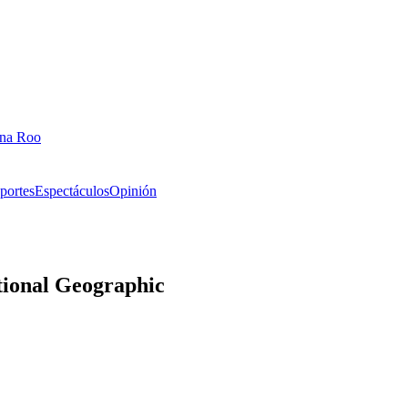
ana Roo
portes
Espectáculos
Opinión
tional Geographic