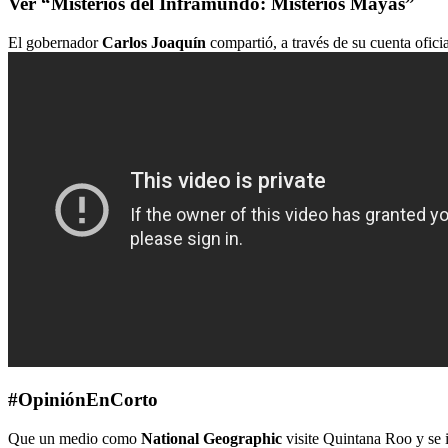
Ver “Misterios del Inframundo: Misterios Mayas”
El gobernador
Carlos Joaquín
compartió, a través de su cuenta ofici
#OpiniónEnCorto
Que un medio como
National Geographic
visite Quintana Roo y se i