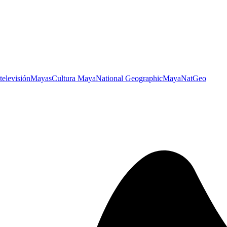
televisión
Mayas
Cultura Maya
National Geographic
Maya
NatGeo