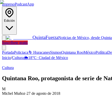
Impreso
Podcast
App
Edición
Quinta
Fuerza
Noticias de México, desde Quint
Suscríbete gratis
Portada
Policiaca
🌀 Huracanes
Sismos
Quintana Roo
México
Política
De
Inicio
/
Cultura
🌦️
18
°C
·
Ciudad de México
Cultura
Quintana Roo, protagonista de serie de Na
M
Michel Muñoz
·
27 de agosto de 2018