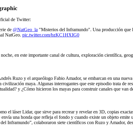
graphic
ficial de Twitter:
erie de
@NatGeo_la
"Misterios del Inframundo". Una producción que le
anal NatGeo.
pic.twitter.com/bzKC1HXIG0
oche, en este importante canal de cultura, exploración científica, geogra
Andrés Ruzo y el arqueólogo Fabio Amador, se embarcan en una nueva a
a civilización maya. Algunas interrogantes que este episodio trata de re
tualidad? y ¿Cómo hicieron los mayas para construir canales que van des
 como el láser Lidar, que sirve para recrear y revelar en 3D, copias exa
ue envía una honda que refleja el fondo y cuando existe un objeto emit
os del Inframundo”, colaboraron siete científicos con Ruzo y Amador, de