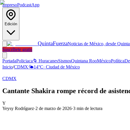
Impreso
Podcast
App
Edición
Quinta
Fuerza
Noticias de México, desde Quint
Suscríbete gratis
Portada
Policiaca
🌀 Huracanes
Sismos
Quintana Roo
México
Política
De
Inicio
/
CDMX
🌤️
14
°C
·
Ciudad de México
CDMX
Cantante Shakira rompe récord de asistenc
Y
Yeysy Rodríguez
·
2 de marzo de 2026
·
3
min de lectura