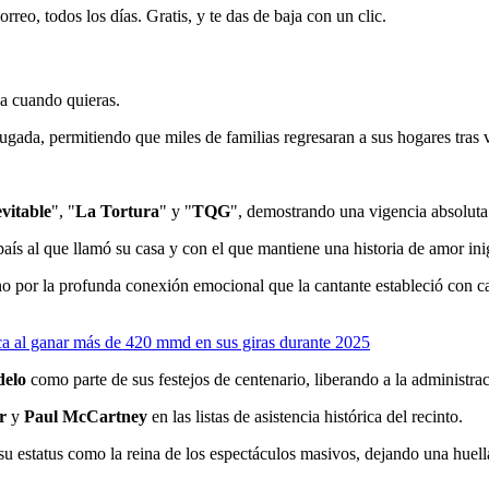
rreo, todos los días. Gratis, y te das de baja con un clic.
ja cuando quieras.
ugada, permitiendo que miles de familias regresaran a sus hogares tras v
evitable
", "
La Tortura
" y "
TQG
", demostrando una vigencia absoluta 
 país al que llamó su casa y con el que mantiene una historia de amor ini
ino por la profunda conexión emocional que la cantante estableció con c
a al ganar más de 420 mmd en sus giras durante 2025
elo
como parte de sus festejos de centenario, liberando a la administra
r
y
Paul McCartney
en las listas de asistencia histórica del recinto.
su estatus como la reina de los espectáculos masivos, dejando una huell