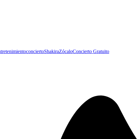
tretenimiento
concierto
Shakira
Zócalo
Concierto Gratuito