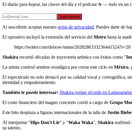
El diario para hojear, las claves del día y el podcast ☕ — todo en un co
Suscribirme
Al suscribirte aceptas nuestro
aviso de privacidad
. Puedes darte de ba
El operativo incluyó la extensión del servicio del
Metro
hasta la madr
https://twitter.com/dnlxsw/status/2028286333236441524?s=20
Shakira
recorrió décadas de trayectoria artística con éxitos como "
In
La artista confesó sentirse nostálgica por cerrar este ciclo en
México
,
El espectáculo no solo destacó por su calidad vocal y coreográfica, s
identidad y empoderamiento.
También te puede interesar:
Shakira rompe récords en Latinoaméric
El costo financiero del magno concierto corrió a cargo de
Grupo Mod
Este hito desplaza a figuras internacionales de la talla de
Justin Biebe
Al interpretar "
Hips Don't Lie
" y "
Waka Waka
",
Shakira
reafirmó 
su talento.