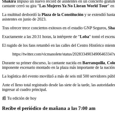
Shakira
impuso un nuevo récord de asistentes en un concierto gratuit
cantante cerró su gira "
Las Mujeres Ya No Lloran World Tour
" e
La multitud desbordó la
Plaza de la Constitución
y se extendió hasta
asistentes en junio de 2023.
Tras ofrecer trece conciertos exitosos en el estadio GNP Seguros,
Sha
Exactamente a las 20:31 horas, la intérprete de "
Loba
" tomó el escena
El rugido de los fans retumbó en las calles del Centro Histórico mient
https://twitter.com/vicmanolete/status/2028334903490646334?
Durante su primer discurso, la cantante nacida en
Barranquilla
,
Col
imponente escenario montado en la plaza más importante de la nación
La logística del evento movilizó a más de seis mil 500 servidores públi
Ante el lleno total registrado desde las siete de la tarde, las autorida
ingresar al cuadro principal.
📰 Tu edición de hoy
Recibe el periódico de mañana a las 7:00 am