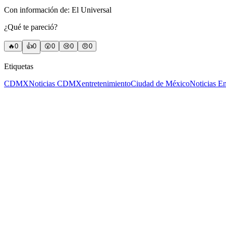
Con información de: El Universal
¿Qué te pareció?
🔥
0
👍
0
😲
0
😢
0
😠
0
Etiquetas
CDMX
Noticias CDMX
entretenimiento
Ciudad de México
Noticias En