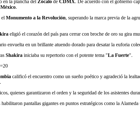
o en la plancha del
Zócalo
de
CDMX
. De acuerdo con el gobierno cap
n
México
.
 el
Monumento a la Revolución
, superando la marca previa de la ag
kira
eligió el corazón del país para cerrar con broche de oro su gira 
rio envuelta en un brillante atuendo dorado para desatar la euforia cole
ras
Shakira
iniciaba su repertorio con el potente tema "
La Fuerte
".
s=20
ombia
calificó el encuentro como un sueño poético y agradeció la lealta
.
cos, quienes garantizaron el orden y la seguridad de los asistentes duran
des habilitaron pantallas gigantes en puntos estratégicos como la Alameda