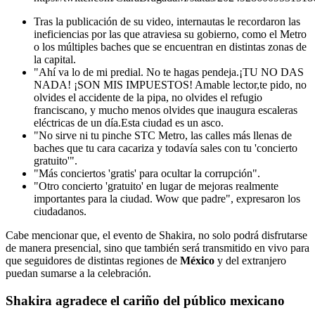
Tras la publicación de su video, internautas le recordaron las
ineficiencias por las que atraviesa su gobierno, como el Metro
o los múltiples baches que se encuentran en distintas zonas de
la capital.
"Ahí va lo de mi predial. No te hagas pendeja.¡TU NO DAS
NADA! ¡SON MIS IMPUESTOS! Amable lector,te pido, no
olvides el accidente de la pipa, no olvides el refugio
franciscano, y mucho menos olvides que inaugura escaleras
eléctricas de un día.Esta ciudad es un asco.
"No sirve ni tu pinche STC Metro, las calles más llenas de
baches que tu cara cacariza y todavía sales con tu 'concierto
gratuito'".
"Más conciertos 'gratis' para ocultar la corrupción".
"Otro concierto 'gratuito' en lugar de mejoras realmente
importantes para la ciudad. Wow que padre", expresaron los
ciudadanos.
Cabe mencionar que, el evento de Shakira, no solo podrá disfrutarse
de manera presencial, sino que también será transmitido en vivo para
que seguidores de distintas regiones de
México
y del extranjero
puedan sumarse a la celebración.
Shakira agradece el cariño del público mexicano