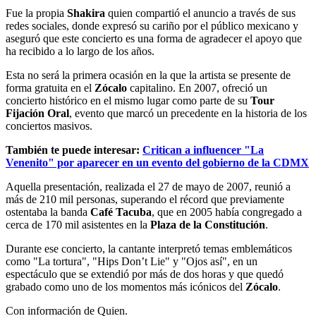
Fue la propia
Shakira
quien compartió el anuncio a través de sus
redes sociales, donde expresó su cariño por el público mexicano y
aseguró que este concierto es una forma de agradecer el apoyo que
ha recibido a lo largo de los años.
Esta no será la primera ocasión en la que la artista se presente de
forma gratuita en el
Zócalo
capitalino. En 2007, ofreció un
concierto histórico en el mismo lugar como parte de su
Tour
Fijación Oral
, evento que marcó un precedente en la historia de los
conciertos masivos.
También te puede interesar:
Critican a influencer "La
Venenito" por aparecer en un evento del gobierno de la CDMX
Aquella presentación, realizada el 27 de mayo de 2007, reunió a
más de 210 mil personas, superando el récord que previamente
ostentaba la banda
Café Tacuba
, que en 2005 había congregado a
cerca de 170 mil asistentes en la
Plaza de la Constitución
.
Durante ese concierto, la cantante interpretó temas emblemáticos
como "La tortura", "Hips Don’t Lie" y "Ojos así", en un
espectáculo que se extendió por más de dos horas y que quedó
grabado como uno de los momentos más icónicos del
Zócalo
.
Con información de Quien.