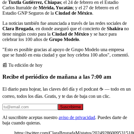
de
Tuxtla Gutiérrez, Chiapas
; el 24 de febrero en el Estadio
Carlos Iturralde de
Mérida, Yucatán
; y el 27 de febrero en el
Estadio GNP Seguros de la
Ciudad de México
.
La noticias también fue anunciada a través de las redes sociales de
Clara Brugada
, en donde aseguró que el concierto de
Shakira
no
tiene ningún costo para la
Ciudad de México
y se hace para
celebrar los 100 años de
Grupo Modelo
.
"Esto es posible gracias al apoyo de Grupo Modelo una empresa
que se fundó en esta ciudad y que hoy celebra 100 años", comentó.
📰 Tu edición de hoy
Recibe el periódico de mañana a las 7:00 am
El diario para hojear, las claves del día y el podcast ☕ — todo en un
correo, todos los días. Gratis, y te das de baja con un clic.
Suscribirme
Al suscribirte aceptas nuestro
aviso de privacidad
. Puedes darte de
baja cuando quieras.
https://twitter.com/ClaraBrugadaM/status/20249286009531518