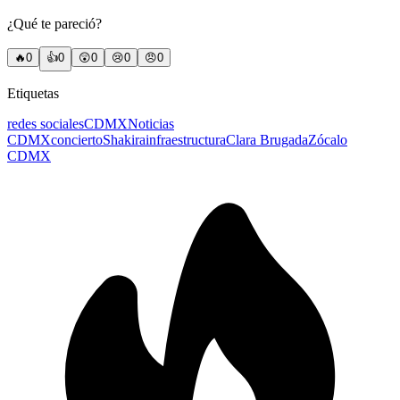
¿Qué te pareció?
🔥
0
👍
0
😲
0
😢
0
😠
0
Etiquetas
redes sociales
CDMX
Noticias
CDMX
concierto
Shakira
infraestructura
Clara Brugada
Zócalo
CDMX