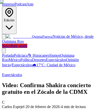
Impreso
Podcast
App
Edición
Noticias de México, desde
Quinta
Fuerza
Quintana Roo
Suscríbete gratis
Portada
Policiaca
🌀 Huracanes
Sismos
Quintana
Roo
México
Política
Deportes
Espectáculos
Opinión
Inicio
/
Espectáculos
🌧️
17
°C
·
Ciudad de México
Espectáculos
Video: Confirma Shakira concierto
gratuito en el Zócalo de la CDMX
C
Carlos Espejel
·
20 de febrero de 2026
·
4
min de lectura