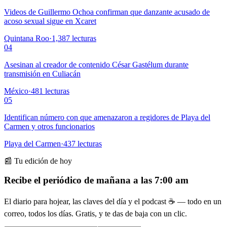
Videos de Guillermo Ochoa confirman que danzante acusado de
acoso sexual sigue en Xcaret
Quintana Roo
·
1,387
lecturas
04
Asesinan al creador de contenido César Gastélum durante
transmisión en Culiacán
México
·
481
lecturas
05
Identifican número con que amenazaron a regidores de Playa del
Carmen y otros funcionarios
Playa del Carmen
·
437
lecturas
📰 Tu edición de hoy
Recibe el periódico de mañana a las 7:00 am
El diario para hojear, las claves del día y el podcast ☕ — todo en un
correo, todos los días. Gratis, y te das de baja con un clic.