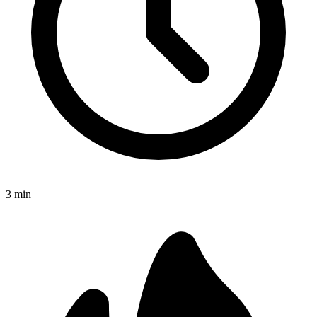
3
min