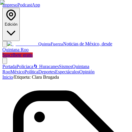
Impreso
Podcast
App
Edición
Noticias de México, desde
Quinta
Fuerza
Quintana Roo
Suscríbete gratis
Portada
Policiaca
🌀 Huracanes
Sismos
Quintana
Roo
México
Política
Deportes
Espectáculos
Opinión
Inicio
/
Etiqueta:
Clara Brugada