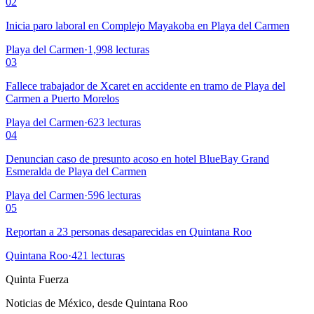
02
Inicia paro laboral en Complejo Mayakoba en Playa del Carmen
Playa del Carmen
·
1,998
lecturas
03
Fallece trabajador de Xcaret en accidente en tramo de Playa del
Carmen a Puerto Morelos
Playa del Carmen
·
623
lecturas
04
Denuncian caso de presunto acoso en hotel BlueBay Grand
Esmeralda de Playa del Carmen
Playa del Carmen
·
596
lecturas
05
Reportan a 23 personas desaparecidas en Quintana Roo
Quintana Roo
·
421
lecturas
Quinta Fuerza
Noticias de México, desde Quintana Roo