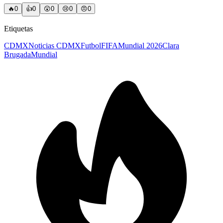
🔥
0
👍
0
😲
0
😢
0
😠
0
Etiquetas
CDMX
Noticias CDMX
Futbol
FIFA
Mundial 2026
Clara
Brugada
Mundial