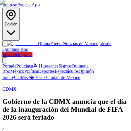
Impreso
Podcast
App
Edición
Noticias de México, desde
Quinta
Fuerza
Quintana Roo
Suscríbete gratis
Portada
Policiaca
🌀 Huracanes
Sismos
Quintana
Roo
México
Política
Deportes
Espectáculos
Opinión
Inicio
/
CDMX
🌤️
19
°C
·
Ciudad de México
CDMX
Gobierno de la CDMX anuncia que el día
de la inauguración del Mundial de FIFA
2026 será feriado
C