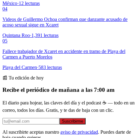
México
·
12
lecturas
04
Videos de Guillermo Ochoa confirman que danzante acusado de
acoso sexual sigue en Xcaret
Quintana Roo
·
1,391
lecturas
05
Fallece trabajador de Xcaret en accidente en tramo de Playa del
Carmen a Puerto Morelos
Playa del Carmen
·
583
lecturas
📰 Tu edición de hoy
Recibe el periódico de mañana a las 7:00 am
El diario para hojear, las claves del día y el podcast ☕ — todo en un
correo, todos los días. Gratis, y te das de baja con un clic.
Suscribirme
Al suscribirte aceptas nuestro
aviso de privacidad
. Puedes darte de
baja cuando quieras.