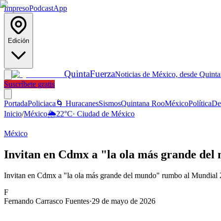
Impreso
Podcast
App
Edición
Quinta
Fuerza
Noticias de México, desde Quint
Suscríbete gratis
Portada
Policiaca
🌀 Huracanes
Sismos
Quintana Roo
México
Política
De
Inicio
/
México
🌦️
22
°C
·
Ciudad de México
México
Invitan en Cdmx a "la ola más grande de
Invitan en Cdmx a "la ola más grande del mundo" rumbo al Mundial 202
F
Fernando Carrasco Fuentes
·
29 de mayo de 2026