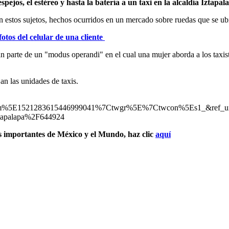
os, el estéreo y hasta la batería a un taxi en la alcaldía Iztapal
en estos sujetos, hechos ocurridos en un mercado sobre ruedas que se ub
otos del celular de una cliente
 parte de un "modus operandi" en el cual una mujer aborda a los taxista
an las unidades de taxis.
%5E1521283615446999041%7Ctwgr%5E%7Ctwcon%5Es1_&ref_url=h
-iztapalapa%2F644924
s importantes de México y el Mundo, haz clic
aquí