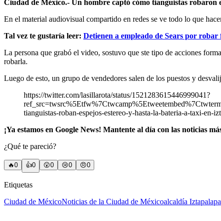
Ciudad de México.- Un hombre captó cómo tianguistas robaron espej
En el material audiovisual compartido en redes se ve todo lo que hac
Tal vez te gustaría leer:
Detienen a empleado de Sears por robar f
La persona que grabó el video, sostuvo que ste tipo de acciones forman
robarla.
Luego de esto, un grupo de vendedores salen de los puestos y desvalij
https://twitter.com/lasillarota/status/1521283615446999041?
ref_src=twsrc%5Etfw%7Ctwcamp%5Etweetembed%7Ctwterm
tianguistas-roban-espejos-estereo-y-hasta-la-bateria-a-taxi-en
¡Ya estamos en Google News! Mantente al día con las noticias má
¿Qué te pareció?
🔥
0
👍
0
😲
0
😢
0
😠
0
Etiquetas
Ciudad de México
Noticias de la Ciudad de México
alcaldía Iztapalapa