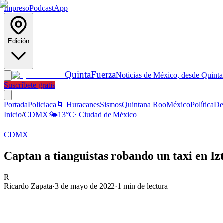
Impreso
Podcast
App
Edición
Quinta
Fuerza
Noticias de México, desde Quint
Suscríbete gratis
Portada
Policiaca
🌀 Huracanes
Sismos
Quintana Roo
México
Política
De
Inicio
/
CDMX
🌤️
13
°C
·
Ciudad de México
CDMX
Captan a tianguistas robando un taxi en Izt
R
Ricardo Zapata
·
3 de mayo de 2022
·
1
min de lectura