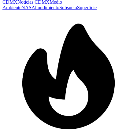
CDMX
Noticias CDMX
Medio
Ambiente
NASA
hundimiento
Subsuelo
Superficie