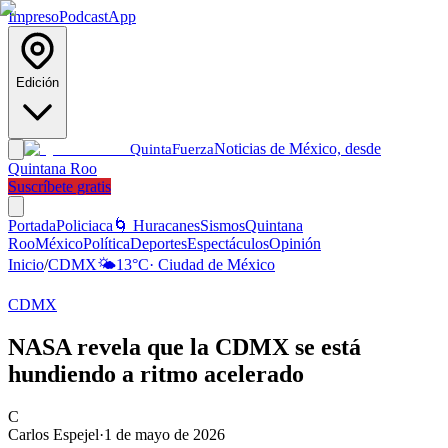
Impreso
Podcast
App
Edición
Noticias de México, desde
Quinta
Fuerza
Quintana Roo
Suscríbete gratis
Portada
Policiaca
🌀 Huracanes
Sismos
Quintana
Roo
México
Política
Deportes
Espectáculos
Opinión
Inicio
/
CDMX
🌤️
13
°C
·
Ciudad de México
CDMX
NASA revela que la CDMX se está
hundiendo a ritmo acelerado
C
Carlos Espejel
·
1 de mayo de 2026