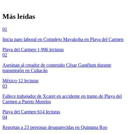
Más leídas
01
Inicia paro laboral en Complejo Mayakoba en Playa del Carmen
Playa del Carmen
·
1,996
lecturas
02
Asesinan al creador de contenido César Gastélum durante
transmisión en Culiacán
México
·
12
lecturas
03
Fallece trabajador de Xcaret en accidente en tramo de Playa del
Carmen a Puerto Morelos
Playa del Carmen
·
614
lecturas
04
Reportan a 23 personas desaparecidas en Quintana Roo