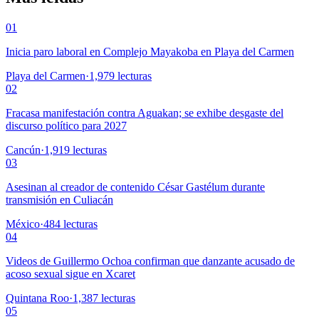
01
Inicia paro laboral en Complejo Mayakoba en Playa del Carmen
Playa del Carmen
·
1,979
lecturas
02
Fracasa manifestación contra Aguakan; se exhibe desgaste del
discurso político para 2027
Cancún
·
1,919
lecturas
03
Asesinan al creador de contenido César Gastélum durante
transmisión en Culiacán
México
·
484
lecturas
04
Videos de Guillermo Ochoa confirman que danzante acusado de
acoso sexual sigue en Xcaret
Quintana Roo
·
1,387
lecturas
05