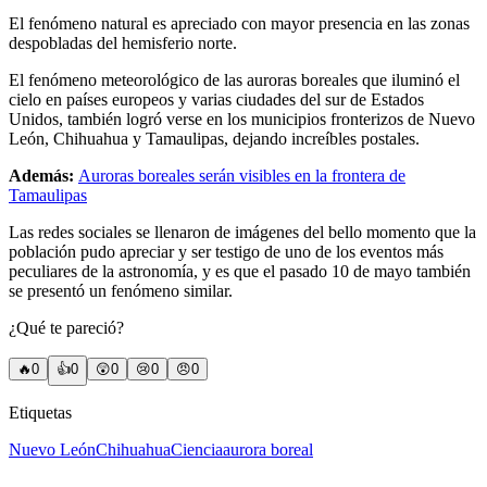
El fenómeno natural es apreciado con mayor presencia en las zonas
despobladas del hemisferio norte.
El fenómeno meteorológico de las auroras boreales que iluminó el
cielo en países europeos y varias ciudades del sur de Estados
Unidos, también logró verse en los municipios fronterizos de Nuevo
León, Chihuahua y Tamaulipas, dejando increíbles postales.
Además:
Auroras boreales serán visibles en la frontera de
Tamaulipas
Las redes sociales se llenaron de imágenes del bello momento que la
población pudo apreciar y ser testigo de uno de los eventos más
peculiares de la astronomía, y es que el pasado 10 de mayo también
se presentó un fenómeno similar.
¿Qué te pareció?
🔥
0
👍
0
😲
0
😢
0
😠
0
Etiquetas
Nuevo León
Chihuahua
Ciencia
aurora boreal