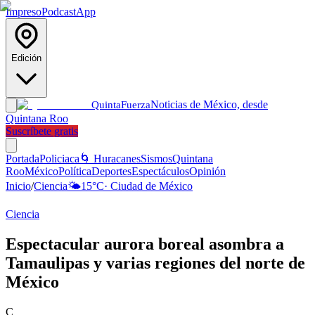
Impreso
Podcast
App
Edición
Noticias de México, desde
Quinta
Fuerza
Quintana Roo
Suscríbete gratis
Portada
Policiaca
🌀 Huracanes
Sismos
Quintana
Roo
México
Política
Deportes
Espectáculos
Opinión
Inicio
/
Ciencia
🌤️
15
°C
·
Ciudad de México
Ciencia
Espectacular aurora boreal asombra a
Tamaulipas y varias regiones del norte de
México
C