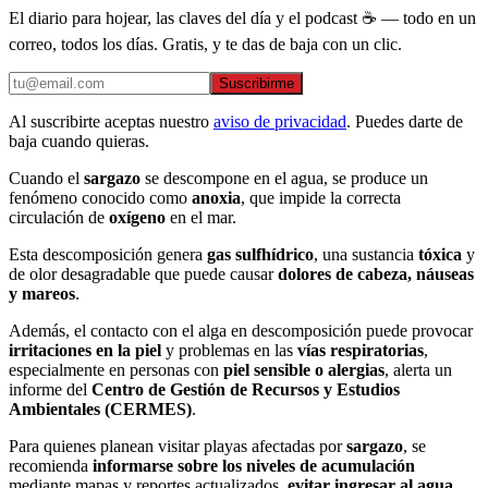
El diario para hojear, las claves del día y el podcast ☕ — todo en un
correo, todos los días. Gratis, y te das de baja con un clic.
Suscribirme
Al suscribirte aceptas nuestro
aviso de privacidad
. Puedes darte de
baja cuando quieras.
Cuando el
sargazo
se descompone en el agua, se produce un
fenómeno conocido como
anoxia
, que impide la correcta
circulación de
oxígeno
en el mar.
Esta descomposición genera
gas sulfhídrico
, una sustancia
tóxica
y
de olor desagradable que puede causar
dolores de cabeza, náuseas
y mareos
.
Además, el contacto con el alga en descomposición puede provocar
irritaciones en la piel
y problemas en las
vías respiratorias
,
especialmente en personas con
piel sensible o alergias
, alerta un
informe del
Centro de Gestión de Recursos y Estudios
Ambientales (CERMES)
.
Para quienes planean visitar playas afectadas por
sargazo
, se
recomienda
informarse sobre los niveles de acumulación
mediante mapas y reportes actualizados,
evitar ingresar al agua