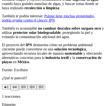
cuando haya grandes manchas de algas, y buscar zonas donde se
haya realizado
recolección o limpieza
.
También te podría interesar:
Pulque tiene muchas propiedades,
podría ayudar contra el cáncer: IPN
También es aconsejable
no caminar descalzo sobre sargazo seco
y
utilizar
protector solar biodegradable
, protegiendo la piel y
evitando la contaminación adicional del agua.
El proyecto del
IPN
demuestra cómo un problema ambiental
creciente puede convertirse en una
solución tecnológica
,
aprovechando recursos locales de manera
sustentable
y ofreciendo
alternativas concretas para la
industria textil
y la
conservación de
playas
en
México
.
Fuente: Excélsior
¿Qué te pareció?
🔥
1
👍
0
😲
0
😢
0
😠
0
1
reacciones
Etiquetas