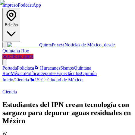
Impreso
Podcast
App
Edición
Noticias de México, desde
Quinta
Fuerza
Quintana Roo
Suscríbete gratis
Portada
Policiaca
🌀 Huracanes
Sismos
Quintana
Roo
México
Política
Deportes
Espectáculos
Opinión
Inicio
/
Ciencia
🌤️
15
°C
·
Ciudad de México
Ciencia
Estudiantes del IPN crean tecnología con
sargazo para depurar aguas residuales en
México
W