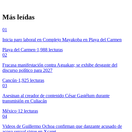
Más leídas
01
Inicia paro laboral en Complejo Mayakoba en Playa del Carmen
Playa del Carmen
·
1,988
lecturas
02
Fracasa manifestación contra Aguakan; se exhibe desgaste del
discurso político para 2027
Cancún
·
1,925
lecturas
03
Asesinan al creador de contenido César Gastélum durante
transmisión en Culiacán
México
·
12
lecturas
04
Videos de Guillermo Ochoa confirman que danzante acusado de
acoso sexual sigue en Xcaret