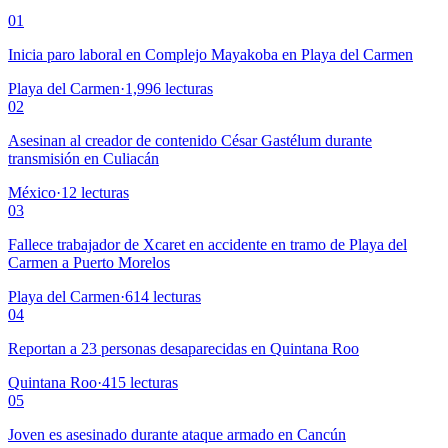
01
Inicia paro laboral en Complejo Mayakoba en Playa del Carmen
Playa del Carmen
·
1,996
lecturas
02
Asesinan al creador de contenido César Gastélum durante
transmisión en Culiacán
México
·
12
lecturas
03
Fallece trabajador de Xcaret en accidente en tramo de Playa del
Carmen a Puerto Morelos
Playa del Carmen
·
614
lecturas
04
Reportan a 23 personas desaparecidas en Quintana Roo
Quintana Roo
·
415
lecturas
05
Joven es asesinado durante ataque armado en Cancún