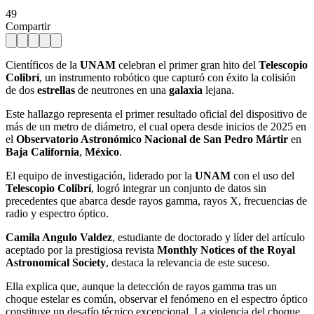
49
Compartir
Científicos de la
UNAM
celebran el primer gran hito del
Telescopio
Colibrí
, un instrumento robótico que capturó con éxito la colisión
de dos
estrellas
de neutrones en una
galaxia
lejana.
Este hallazgo representa el primer resultado oficial del dispositivo de
más de un metro de diámetro, el cual opera desde inicios de 2025 en
el
Observatorio Astronómico Nacional de San Pedro Mártir
en
Baja California
,
México
.
El equipo de investigación, liderado por la
UNAM
con el uso del
Telescopio Colibrí
, logró integrar un conjunto de datos sin
precedentes que abarca desde rayos gamma, rayos X, frecuencias de
radio y espectro óptico.
Camila Angulo Valdez
, estudiante de doctorado y líder del artículo
aceptado por la prestigiosa revista
Monthly Notices of the Royal
Astronomical Society
, destaca la relevancia de este suceso.
Ella explica que, aunque la detección de rayos gamma tras un
choque estelar es común, observar el fenómeno en el espectro óptico
constituye un desafío técnico excepcional. La violencia del choque