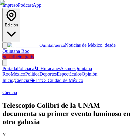
Impreso
Podcast
App
Edición
Noticias de México, desde
Quinta
Fuerza
Quintana Roo
Suscríbete gratis
Portada
Policiaca
🌀 Huracanes
Sismos
Quintana
Roo
México
Política
Deportes
Espectáculos
Opinión
Inicio
/
Ciencia
🌤️
14
°C
·
Ciudad de México
Ciencia
Telescopio Colibrí de la UNAM
documenta su primer evento luminoso en
otra galaxia
Y