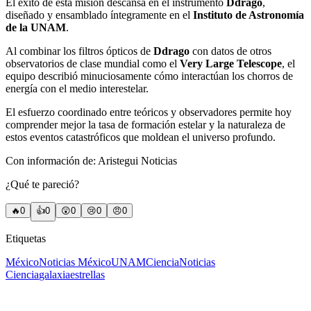
El éxito de esta misión descansa en el instrumento
Ddrago
,
diseñado y ensamblado íntegramente en el
Instituto de Astronomía
de la UNAM
.
Al combinar los filtros ópticos de
Ddrago
con datos de otros
observatorios de clase mundial como el
Very Large Telescope
, el
equipo describió minuciosamente cómo interactúan los chorros de
energía con el medio interestelar.
El esfuerzo coordinado entre teóricos y observadores permite hoy
comprender mejor la tasa de formación estelar y la naturaleza de
estos eventos catastróficos que moldean el universo profundo.
Con información de: Aristegui Noticias
¿Qué te pareció?
🔥
0
👍
0
😲
0
😢
0
😠
0
Etiquetas
México
Noticias México
UNAM
Ciencia
Noticias
Ciencia
galaxia
estrellas