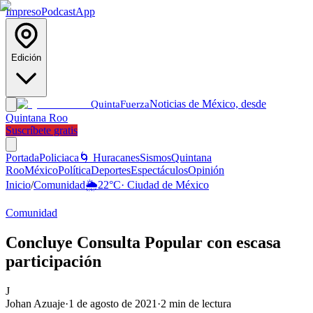
Impreso
Podcast
App
Edición
Noticias de México, desde
Quinta
Fuerza
Quintana Roo
Suscríbete gratis
Portada
Policiaca
🌀 Huracanes
Sismos
Quintana
Roo
México
Política
Deportes
Espectáculos
Opinión
Inicio
/
Comunidad
🌦️
22
°C
·
Ciudad de México
Comunidad
Concluye Consulta Popular con escasa
participación
J
Johan Azuaje
·
1 de agosto de 2021
·
2
min de lectura