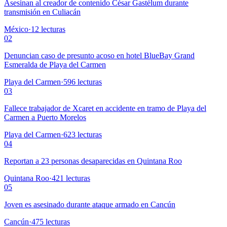
Asesinan al creador de contenido César Gastélum durante
transmisión en Culiacán
México
·
12
lecturas
02
Denuncian caso de presunto acoso en hotel BlueBay Grand
Esmeralda de Playa del Carmen
Playa del Carmen
·
596
lecturas
03
Fallece trabajador de Xcaret en accidente en tramo de Playa del
Carmen a Puerto Morelos
Playa del Carmen
·
623
lecturas
04
Reportan a 23 personas desaparecidas en Quintana Roo
Quintana Roo
·
421
lecturas
05
Joven es asesinado durante ataque armado en Cancún
Cancún
·
475
lecturas