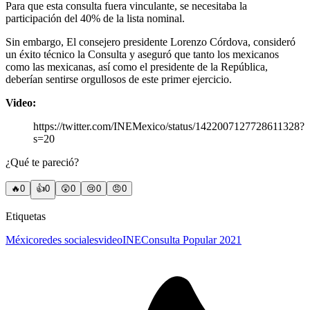
Para que esta consulta fuera vinculante, se necesitaba la
participación del 40% de la lista nominal.
Sin embargo, El consejero presidente Lorenzo Córdova, consideró
un éxito técnico la Consulta y aseguró que tanto los mexicanos
como las mexicanas, así como el presidente de la República,
deberían sentirse orgullosos de este primer ejercicio.
Video:
https://twitter.com/INEMexico/status/1422007127728611328?
s=20
¿Qué te pareció?
🔥
0
👍
0
😲
0
😢
0
😠
0
Etiquetas
México
redes sociales
video
INE
Consulta Popular 2021