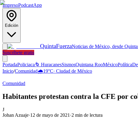
Impreso
Podcast
App
Edición
Quinta
Fuerza
Noticias de México, desde Quint
Suscríbete gratis
Portada
Policiaca
🌀 Huracanes
Sismos
Quintana Roo
México
Política
De
Inicio
/
Comunidad
🌧️
19
°C
·
Ciudad de México
Comunidad
Habitantes protestan contra la CFE por cob
J
Johan Azuaje
·
12 de mayo de 2021
·
2
min de lectura