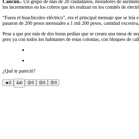
Cancún.-
Un grupo de más de 20 ciudadanos, moradores de asentamient
los incrementos en los cobros que les realizan en los comités de electri
“Fuera el huachicoleo eléctrico”, era el principal mensaje que se leí
pasaron de 200 pesos mensuales a 1 mil 200 pesos, cantidad excesiva,
Pese a que por más de dos horas pedían que se creara una mesa de neg
pero ya con todos los habitantes de estas colonias, con bloqueo de call
¿Qué te pareció?
🔥
0
👍
0
😲
0
😢
0
😠
0