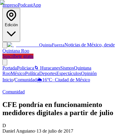
Impreso
Podcast
App
Edición
Noticias de México, desde
Quinta
Fuerza
Quintana Roo
Suscríbete gratis
Portada
Policiaca
🌀 Huracanes
Sismos
Quintana
Roo
México
Política
Deportes
Espectáculos
Opinión
Inicio
/
Comunidad
🌦️
16
°C
·
Ciudad de México
Comunidad
CFE pondría en funcionamiento
medidores digitales a partir de julio
D
Daniel Anguiano
·
13 de julio de 2017