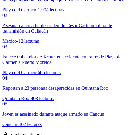
Playa del Carmen
·
1,994
lecturas
02
Asesinan al creador de contenido César Gastélum durante
transmisión en Culiacán
México
·
12
lecturas
03
Fallece trabajador de Xcaret en accidente en tramo de Playa del
Carmen a Puerto Morelos
Playa del Carmen
·
605
lecturas
04
Reportan a 23 personas desaparecidas en Quintana Roo
Quintana Roo
·
408
lecturas
05
Joven es asesinado durante ataque armado en Cancún
Cancún
·
462
lecturas
📰 Tu edición de hoy