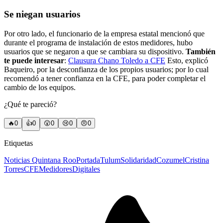
Se niegan usuarios
Por otro lado, el funcionario de la empresa estatal mencionó que
durante el programa de instalación de estos medidores, hubo
usuarios que se negaron a que se cambiara su dispositivo.
También
te puede interesar
:
Clausura Chano Toledo a CFE
Esto, explicó
Baqueiro, por la desconfianza de los propios usuarios; por lo cual
recomendó a tener confianza en la CFE, para poder completar el
cambio de los equipos.
¿Qué te pareció?
🔥
0
👍
0
😲
0
😢
0
😠
0
Etiquetas
Noticias Quintana Roo
Portada
Tulum
Solidaridad
Cozumel
Cristina
Torres
CFE
Medidores
Digitales